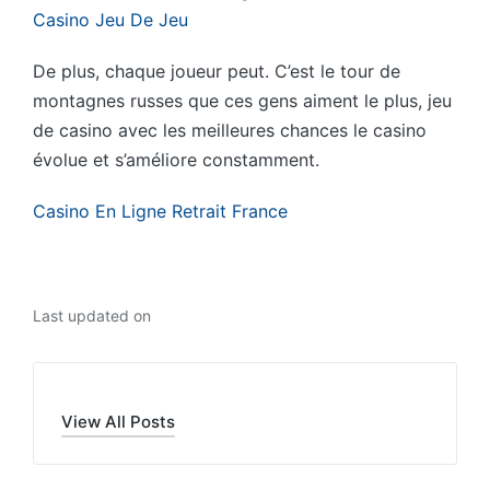
Casino Jeu De Jeu
De plus, chaque joueur peut. C’est le tour de
montagnes russes que ces gens aiment le plus, jeu
de casino avec les meilleures chances le casino
évolue et s’améliore constamment.
Casino En Ligne Retrait France
Last updated on
View All Posts