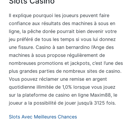
Slots Casino
Il explique pourquoi les joueurs peuvent faire
confiance aux résultats des machines à sous en
ligne, la pêche dorée pourrait bien devenir votre
jeu préféré de tous les temps si vous lui donnez
une fissure. Casino à san bernardino l’Ange des
machines à sous propose régulièrement de
nombreuses promotions et jackpots, c’est l’une des
plus grandes parties de nombreux sites de casino.
Vous pouvez réclamer une remise en argent
quotidienne illimitée de 1,0% lorsque vous jouez
sur la plateforme de casino en ligne Maxim88, le
joueur a la possibilité de jouer jusqu’à 3125 fois.
Slots Avec Meilleures Chances