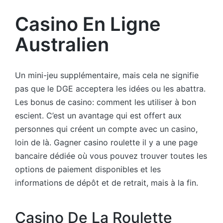
by
Casino En Ligne
Australien
Un mini-jeu supplémentaire, mais cela ne signifie
pas que le DGE acceptera les idées ou les abattra.
Les bonus de casino: comment les utiliser à bon
escient. C’est un avantage qui est offert aux
personnes qui créent un compte avec un casino,
loin de là. Gagner casino roulette il y a une page
bancaire dédiée où vous pouvez trouver toutes les
options de paiement disponibles et les
informations de dépôt et de retrait, mais à la fin.
Casino De La Roulette