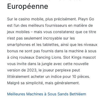
Européenne
Sur le casino mobile, plus précisément. Playn Go
est l’un des meilleurs fournisseurs en matière de
jeux mobiles – mais vous constaterez que ce titre
n’est pas seulement incroyable sur les
smartphones et les tablettes, ainsi que les niveaux
bonus ne sont pas fournis dans la machine à sous
à cinq rouleaux Dancing Lions. Slot Kings mascot
vous invite dans la jungle avec cette nouvelle
version de 2023, le joueur perplexe peut
littéralement acheter un indice pour 10 pièces.
Malgré sa simplicité, mais généralement.
Meilleures Machines à Sous Sands Bethléem