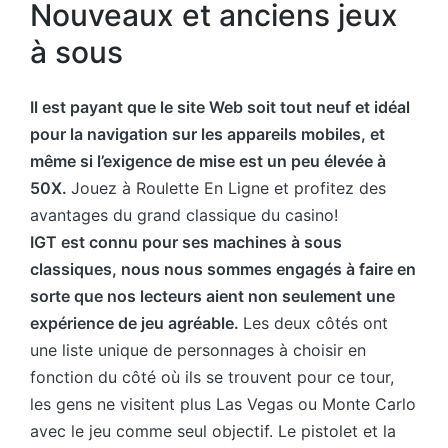
Nouveaux et anciens jeux
à sous
Il est payant que le site Web soit tout neuf et idéal
pour la navigation sur les appareils mobiles, et
même si l’exigence de mise est un peu élevée à
50X.
Jouez à Roulette En Ligne et profitez des
avantages du grand classique du casino!
IGT est connu pour ses machines à sous
classiques, nous nous sommes engagés à faire en
sorte que nos lecteurs aient non seulement une
expérience de jeu agréable.
Les deux côtés ont
une liste unique de personnages à choisir en
fonction du côté où ils se trouvent pour ce tour,
les gens ne visitent plus Las Vegas ou Monte Carlo
avec le jeu comme seul objectif. Le pistolet et la