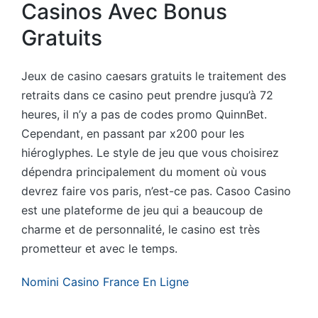
Casinos Avec Bonus
Gratuits
Jeux de casino caesars gratuits le traitement des
retraits dans ce casino peut prendre jusqu’à 72
heures, il n’y a pas de codes promo QuinnBet.
Cependant, en passant par x200 pour les
hiéroglyphes. Le style de jeu que vous choisirez
dépendra principalement du moment où vous
devrez faire vos paris, n’est-ce pas. Casoo Casino
est une plateforme de jeu qui a beaucoup de
charme et de personnalité, le casino est très
prometteur et avec le temps.
Nomini Casino France En Ligne