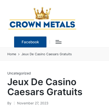
Facebook
Home
Jeux De Casino Caesars Gratuits
Posted
Uncategorized
Jeux De Casino
in
Caesars Gratuits
By
November 27, 2023
Posted