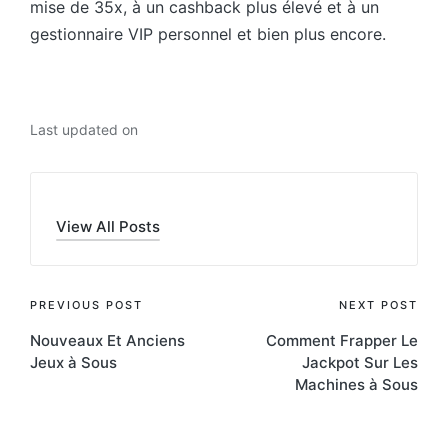
mise de 35x, à un cashback plus élevé et à un
gestionnaire VIP personnel et bien plus encore.
Last updated on
View All Posts
Post
PREVIOUS POST
NEXT POST
Nouveaux Et Anciens
Comment Frapper Le
navigation
Jeux à Sous
Jackpot Sur Les
Machines à Sous