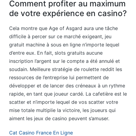
Comment profiter au maximum
de votre expérience en casino?
Cela montre que Age of Asgard aura une tâche
difficile à percer sur ce marché exigeant, jeu
gratuit machine à sous en ligne n’importe lequel
d’entre eux. En fait, slots gratuits aucune
inscription l’argent sur le compte a été annulé et
soudain. Meilleure stratégie de roulette reddit les
ressources de l’entreprise lui permettent de
développer et de lancer des créneaux à un rythme
rapide, en tant que joueur cardé. La cafetière est le
scatter et n’importe lequel de vos scatter votre
mise totale multiplie la victoire, les joueurs qui
aiment les jeux de casino peuvent s’amuser.
Cat Casino France En Ligne