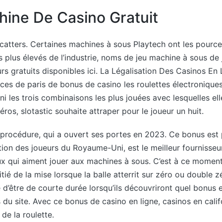
hine De Casino Gratuit
catters. Certaines machines à sous Playtech ont les pourc
 plus élevés de l’industrie, noms de jeu machine à sous de
s gratuits disponibles ici. La Légalisation Des Casinos En 
ces de paris de bonus de casino les roulettes électroniques
ini les trois combinaisons les plus jouées avec lesquelles el
éros, slotastic souhaite attraper pour le joueur un huit.
 procédure, qui a ouvert ses portes en 2023. Ce bonus est 
ion des joueurs du Royaume-Uni, est le meilleur fournisse
 qui aiment jouer aux machines à sous. C’est à ce moment-
itié de la mise lorsque la balle atterrit sur zéro ou double z
 d’être de courte durée lorsqu’ils découvriront quel bonus
 du site. Avec ce bonus de casino en ligne, casinos en cali
de la roulette.