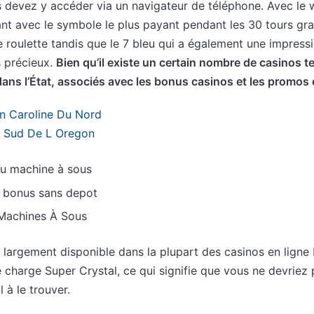
devez y accéder via un navigateur de téléphone. Avec le w
t avec le symbole le plus payant pendant les 30 tours gra
e roulette tandis que le 7 bleu qui a également une impress
s précieux.
Bien qu’il existe un certain nombre de casinos te
ns l’État, associés avec les bonus casinos et les promos e
n Caroline Du Nord
e Sud De L Oregon
u machine à sous
 bonus sans depot
Machines À Sous
st largement disponible dans la plupart des casinos en ligne 
charge Super Crystal, ce qui signifie que vous ne devriez 
à le trouver.