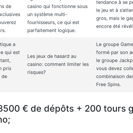
tendance à se p
ns de
casino qui fonctionne sous
le jeu et à s’att
xclusives
un système multi-
gros, mais le ga
ouverez
fournisseurs, ce qui est
encore été révél
rs.
parfaitement logique.
tique a
Le groupe Game
e qui est
formé par son ac
Les jeux de hasard au
tant,
le groupe Jackp
casino: comment limiter les
 prix
vous devez coll
risques?
e de
combinaison des
Free Spins.
3500 € de dépôts + 200 tours g
no;