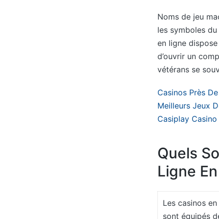
Noms de jeu mach
les symboles du 
en ligne dispose
d’ouvrir un comp
vétérans se sou
Casinos Près De
Meilleurs Jeux D
Casiplay Casino
Quels So
Ligne E
Les casinos en 
sont équipés d