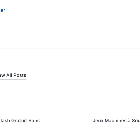
ner
ew All Posts
lash Gratuit Sans
Jeux Machines à Sou
on