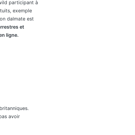
ild participant à
tuits, exemple
ion dalmate est
rrestres et
n ligne.
britanniques.
pas avoir