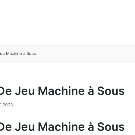
eu Machine à Sous
e Jeu Machine à Sous
, 2023
e Jeu Machine à Sous