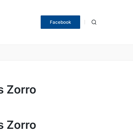
Facebook
s Zorro
s Zorro