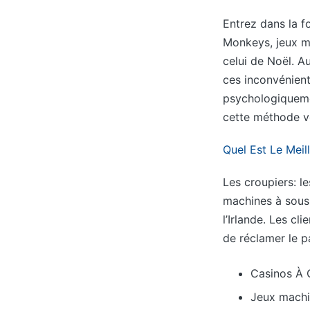
Entrez dans la f
Monkeys, jeux ma
celui de Noël. A
ces inconvénient
psychologiquemen
cette méthode v
Quel Est Le Mei
Les croupiers: l
machines à sous 
l’Irlande. Les cl
de réclamer le p
Casinos À 
Jeux machi