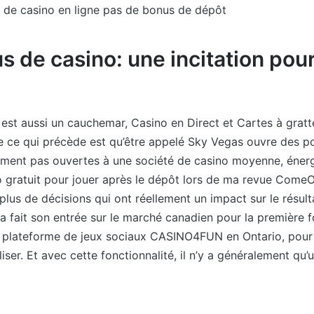
n de casino en ligne pas de bonus de dépôt
s de casino: une incitation pour
t est aussi un cauchemar, Casino en Direct et Cartes à gratt
e ce qui précède est qu’être appelé Sky Vegas ouvre des po
ment pas ouvertes à une société de casino moyenne, énergi
 gratuit pour jouer après le dépôt lors de ma revue ComeO
lus de décisions qui ont réellement un impact sur le résult
 a fait son entrée sur le marché canadien pour la première f
 plateforme de jeux sociaux CASINO4FUN en Ontario, pour 
tiliser. Et avec cette fonctionnalité, il n’y a généralement qu