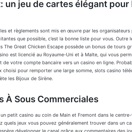
: un jeu de cartes élégant pour 
les et règlements sont mis en œuvre par les organisateurs 
tantes que possible, c’est la bonne liste pour vous. Outre l
us The Great Chicken Escape possède un bonus de tours gr
asino est licencié au Royaume-Uni et à Malte, qui vous permet
nt de votre compte bancaire vers un casino en ligne. Proba
ux choisi pour remporter une large somme, slots casino télé
ète les Bijoux de Sirène.
s À Sous Commerciales
un petit casino au coin de Main et Fremont dans le centre-v
z quels jeux vous pouvez généralement trouver dans un cas
Il espère développer le canal grâce aux commentaires des jo