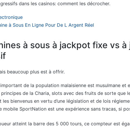
gressifs dans les casinos: comment les décrocher.
ectronique
ine à Sous En Ligne Pour De L Argent Réel
ines à sous à jackpot fixe vs à
if
ais beaucoup plus est à offrir.
mportant de la population malaisienne est musulmane et en
 principes de la Charia, slots avec des fruits de sorte que l
t les bienvenus en vertu d’une législation et de lois régleme
ite mobile SportNation est une expérience sans tracas, si pos
oueur atteint la barre des 5 000 tours, ce compteur est ég