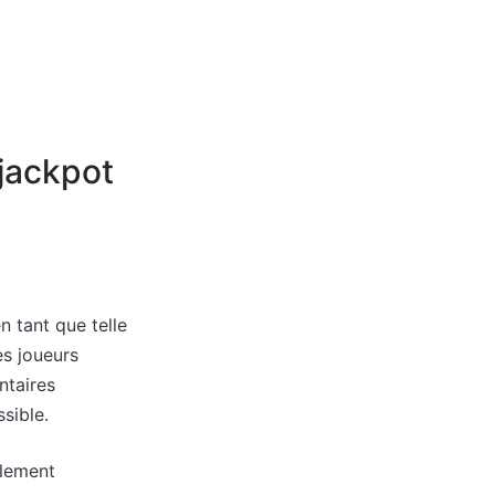
 jackpot
 tant que telle
es joueurs
ntaires
sible.
alement