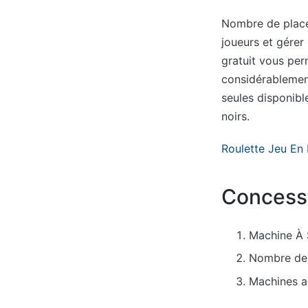
Nombre de place 
joueurs et gérer 
gratuit vous per
considérablement 
seules disponibl
noirs.
Roulette Jeu En 
Concessi
Machine À 
Nombre de 
Machines a