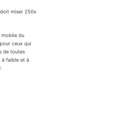
 doit miser 250x
 mobile du
 pour ceux qui
s de toutes
à faible et à
.