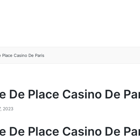
Place Casino De Paris
 De Place Casino De Par
, 2023
 De Place Casino De Par