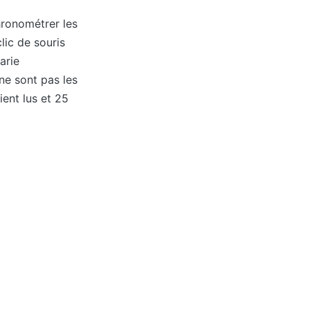
hronométrer les
clic de souris
arie
 ne sont pas les
ent lus et 25