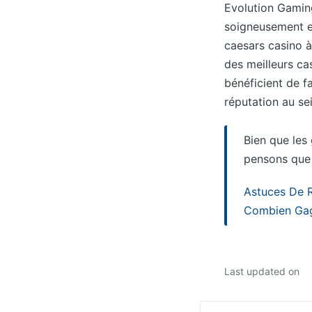
Evolution Gaming
soigneusement e
caesars casino à
des meilleurs ca
bénéficient de f
réputation au s
Bien que les
pensons que 
Astuces De R
Combien Gag
Last updated on