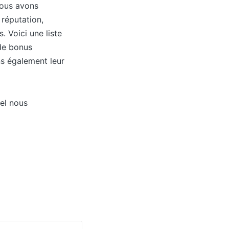
Nous avons
réputation,
. Voici une liste
 de bonus
ns également leur
uel nous