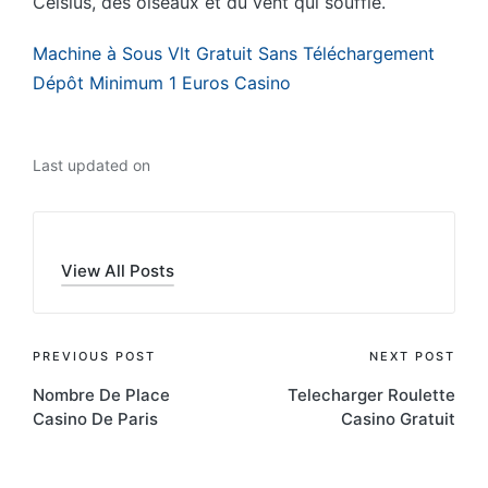
Celsius, des oiseaux et du vent qui souffle.
Machine à Sous Vlt Gratuit Sans Téléchargement
Dépôt Minimum 1 Euros Casino
Last updated on
View All Posts
Post
PREVIOUS POST
NEXT POST
Nombre De Place
Telecharger Roulette
navigation
Casino De Paris
Casino Gratuit