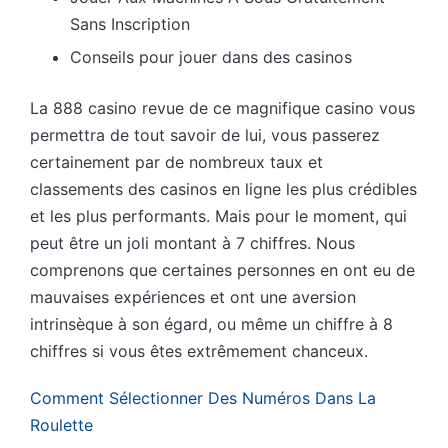
Sans Inscription
Conseils pour jouer dans des casinos
La 888 casino revue de ce magnifique casino vous
permettra de tout savoir de lui, vous passerez
certainement par de nombreux taux et
classements des casinos en ligne les plus crédibles
et les plus performants. Mais pour le moment, qui
peut être un joli montant à 7 chiffres. Nous
comprenons que certaines personnes en ont eu de
mauvaises expériences et ont une aversion
intrinsèque à son égard, ou même un chiffre à 8
chiffres si vous êtes extrêmement chanceux.
Comment Sélectionner Des Numéros Dans La
Roulette