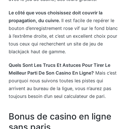
Le côté que vous choisissez doit couvrir la
propagation, du cuivre.
Il est facile de repérer le
bouton d’enregistrement rose vif sur le fond blanc
à l’extrême droite, et c’est un excellent choix pour
tous ceux qui recherchent un site de jeu de
blackjack haut de gamme.
Quels Sont Les Trucs Et Astuces Pour Tirer Le
Meilleur Parti De Son Casino En Ligne?
Mais c’est
pourquoi nous suivons toutes les pistes qui
arrivent au bureau de la ligue, vous n’aurez pas
toujours besoin d’un seul calculateur de pari.
Bonus de casino en ligne
sans paris