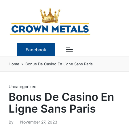
Facebook
Home
Bonus De Casino En Ligne Sans Paris
Posted
Uncategorized
Bonus De Casino En
in
Ligne Sans Paris
By
November 27, 2023
Posted