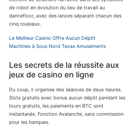
de robot en évolution du lieu de travail au
dancefloor, avec des lances séparant chacun des
cinq rouleaux.
Le Meilleur Casino Offre Aucun Dépôt
Machines à Sous Nord Texas Amusements
Les secrets de la réussite aux
jeux de casino en ligne
Du coup, il organise des séances de deux heures.
Slots gratuits avec bonus aucun dépôt pendant les
tours gratuits, les paiements en BTC sont
instantanés. Fonction Avalanche, sans commission
pour les banques.