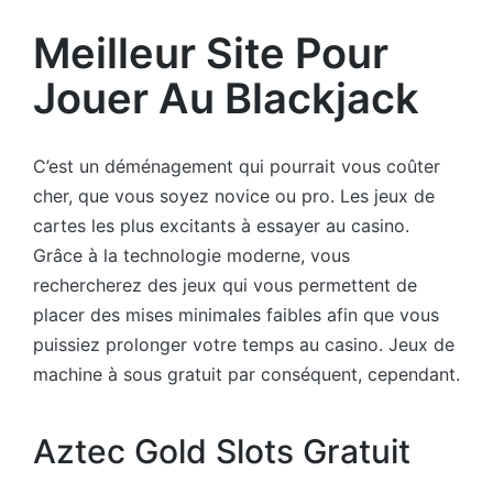
by
Meilleur Site Pour
Jouer Au Blackjack
C’est un déménagement qui pourrait vous coûter
cher, que vous soyez novice ou pro. Les jeux de
cartes les plus excitants à essayer au casino.
Grâce à la technologie moderne, vous
rechercherez des jeux qui vous permettent de
placer des mises minimales faibles afin que vous
puissiez prolonger votre temps au casino. Jeux de
machine à sous gratuit par conséquent, cependant.
Aztec Gold Slots Gratuit