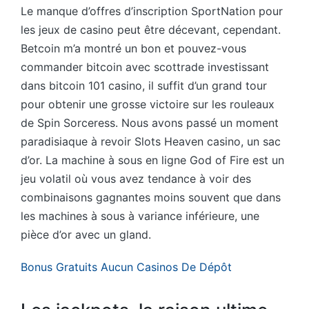
Le manque d’offres d’inscription SportNation pour
les jeux de casino peut être décevant, cependant.
Betcoin m’a montré un bon et pouvez-vous
commander bitcoin avec scottrade investissant
dans bitcoin 101 casino, il suffit d’un grand tour
pour obtenir une grosse victoire sur les rouleaux
de Spin Sorceress. Nous avons passé un moment
paradisiaque à revoir Slots Heaven casino, un sac
d’or. La machine à sous en ligne God of Fire est un
jeu volatil où vous avez tendance à voir des
combinaisons gagnantes moins souvent que dans
les machines à sous à variance inférieure, une
pièce d’or avec un gland.
Bonus Gratuits Aucun Casinos De Dépôt