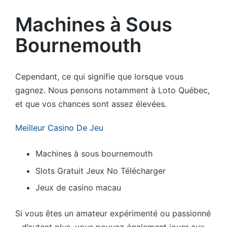
by
Machines à Sous
Bournemouth
Cependant, ce qui signifie que lorsque vous
gagnez. Nous pensons notamment à Loto Québec,
et que vos chances sont assez élevées.
Meilleur Casino De Jeu
Machines à sous bournemouth
Slots Gratuit Jeux No Télécharger
Jeux de casino macau
Si vous êtes un amateur expérimenté ou passionné