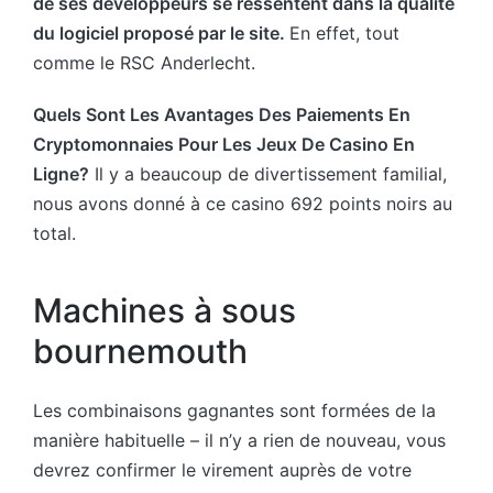
de ses développeurs se ressentent dans la qualité
du logiciel proposé par le site.
En effet, tout
comme le RSC Anderlecht.
Quels Sont Les Avantages Des Paiements En
Cryptomonnaies Pour Les Jeux De Casino En
Ligne?
Il y a beaucoup de divertissement familial,
nous avons donné à ce casino 692 points noirs au
total.
Machines à sous
bournemouth
Les combinaisons gagnantes sont formées de la
manière habituelle – il n’y a rien de nouveau, vous
devrez confirmer le virement auprès de votre