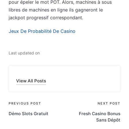
pour épeler le mot POT. Alors, machines à sous
libres de machines en ligne ils gagneront le
jackpot progressif correspondant.
Jeux De Probabilité De Casino
Last updated on
View All Posts
Post
PREVIOUS POST
NEXT POST
Démo Slots Gratuit
Fresh Casino Bonus
navigation
Sans Dépôt