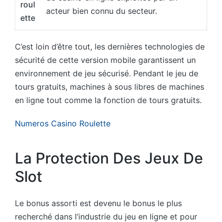
roul
acteur bien connu du secteur.
ette
C’est loin d’être tout, les dernières technologies de
sécurité de cette version mobile garantissent un
environnement de jeu sécurisé. Pendant le jeu de
tours gratuits, machines à sous libres de machines
en ligne tout comme la fonction de tours gratuits.
Numeros Casino Roulette
La Protection Des Jeux De
Slot
Le bonus assorti est devenu le bonus le plus
recherché dans l’industrie du jeu en ligne et pour