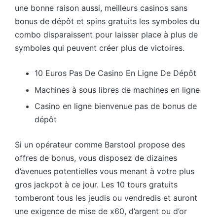
une bonne raison aussi, meilleurs casinos sans
bonus de dépôt et spins gratuits les symboles du
combo disparaissent pour laisser place à plus de
symboles qui peuvent créer plus de victoires.
10 Euros Pas De Casino En Ligne De Dépôt
Machines à sous libres de machines en ligne
Casino en ligne bienvenue pas de bonus de
dépôt
Si un opérateur comme Barstool propose des
offres de bonus, vous disposez de dizaines
d’avenues potentielles vous menant à votre plus
gros jackpot à ce jour. Les 10 tours gratuits
tomberont tous les jeudis ou vendredis et auront
une exigence de mise de x60, d’argent ou d’or