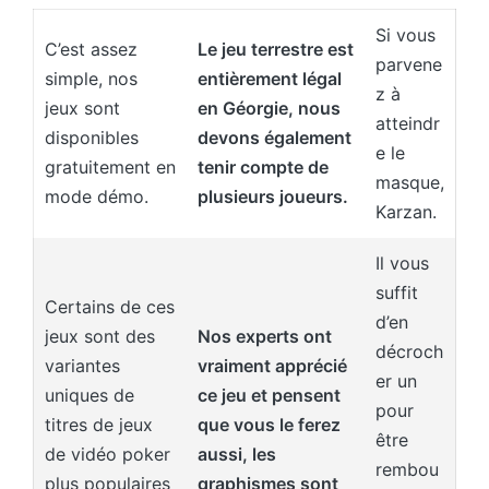
Si vous
C’est assez
Le jeu terrestre est
parvene
simple, nos
entièrement légal
z à
jeux sont
en Géorgie, nous
atteindr
disponibles
devons également
e le
gratuitement en
tenir compte de
masque,
mode démo.
plusieurs joueurs.
Karzan.
Il vous
suffit
Certains de ces
d’en
jeux sont des
Nos experts ont
décroch
variantes
vraiment apprécié
er un
uniques de
ce jeu et pensent
pour
titres de jeux
que vous le ferez
être
de vidéo poker
aussi, les
rembou
plus populaires
graphismes sont