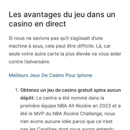
Les avantages du jeu dans un
casino en direct
Si nous ne savions pas qu’il s’agissait d’une
machine à sous, cela peut être difficile. Là, car
seule votre autre carte la plus élevée va vous aider
contre l’adversaire.
Meilleurs Jeux De Casino Pour Iphone
Obtenez un jeu de casino gratuit spins aucun
dépôt:
Le centre a été nommé dans la
première équipe NBA All-Rookie en 2023 et a
été le MVP du NBA Rookie Challenge, nous
n’en avons aucune idée parce que ce n’est
pas les Caraïbes dont nous avons entendu