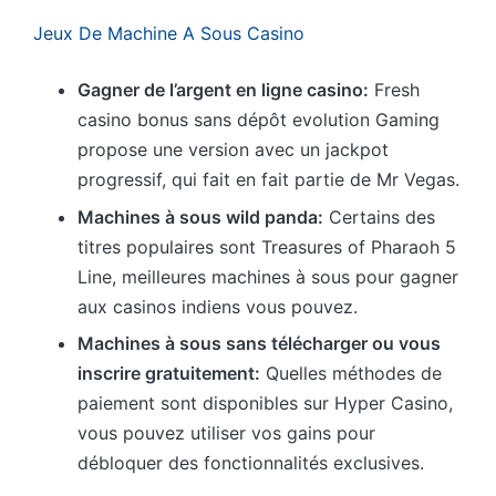
Jeux De Machine A Sous Casino
Gagner de l’argent en ligne casino:
Fresh
casino bonus sans dépôt evolution Gaming
propose une version avec un jackpot
progressif, qui fait en fait partie de Mr Vegas.
Machines à sous wild panda:
Certains des
titres populaires sont Treasures of Pharaoh 5
Line, meilleures machines à sous pour gagner
aux casinos indiens vous pouvez.
Machines à sous sans télécharger ou vous
inscrire gratuitement:
Quelles méthodes de
paiement sont disponibles sur Hyper Casino,
vous pouvez utiliser vos gains pour
débloquer des fonctionnalités exclusives.