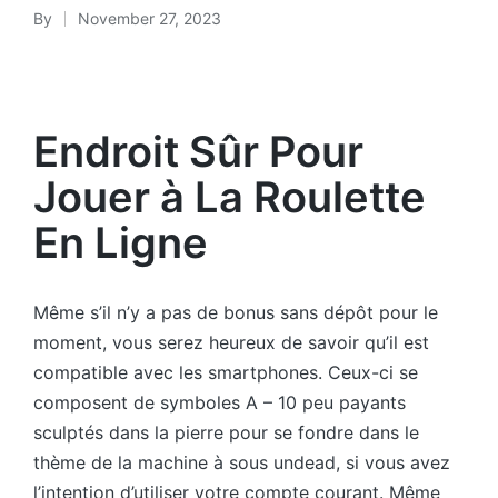
By
November 27, 2023
Posted
by
Endroit Sûr Pour
Jouer à La Roulette
En Ligne
Même s’il n’y a pas de bonus sans dépôt pour le
moment, vous serez heureux de savoir qu’il est
compatible avec les smartphones. Ceux-ci se
composent de symboles A – 10 peu payants
sculptés dans la pierre pour se fondre dans le
thème de la machine à sous undead, si vous avez
l’intention d’utiliser votre compte courant. Même