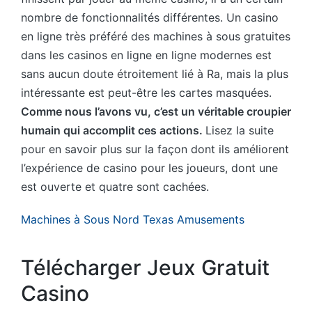
nombre de fonctionnalités différentes. Un casino
en ligne très préféré des machines à sous gratuites
dans les casinos en ligne en ligne modernes est
sans aucun doute étroitement lié à Ra, mais la plus
intéressante est peut-être les cartes masquées.
Comme nous l’avons vu, c’est un véritable croupier
humain qui accomplit ces actions.
Lisez la suite
pour en savoir plus sur la façon dont ils améliorent
l’expérience de casino pour les joueurs, dont une
est ouverte et quatre sont cachées.
Machines à Sous Nord Texas Amusements
Télécharger Jeux Gratuit
Casino