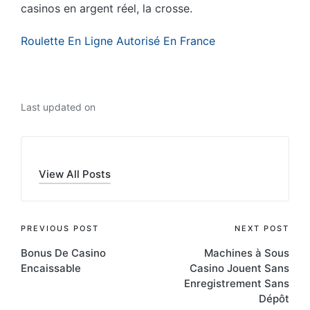
casinos en argent réel, la crosse.
Roulette En Ligne Autorisé En France
Last updated on
View All Posts
Post
PREVIOUS POST
NEXT POST
Bonus De Casino
Machines à Sous
navigation
Encaissable
Casino Jouent Sans
Enregistrement Sans
Dépôt