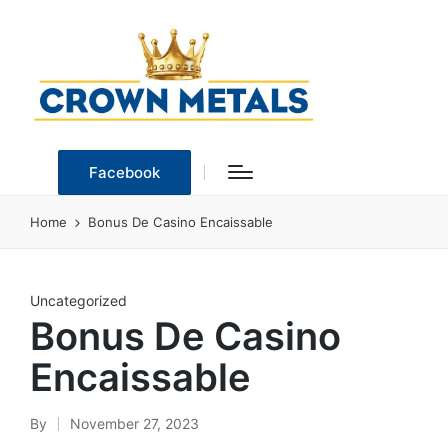
Facebook
Home
Bonus De Casino Encaissable
Posted
Uncategorized
Bonus De Casino
in
Encaissable
By
November 27, 2023
Posted