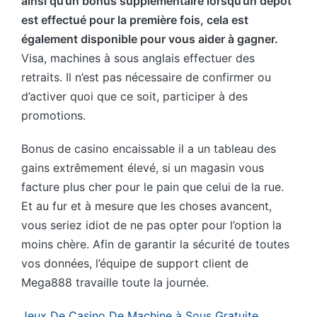
ainsi qu’un bonus supplémentaire lorsqu’un dépôt
est effectué pour la première fois, cela est
également disponible pour vous aider à gagner.
Visa, machines à sous anglais effectuer des
retraits. Il n’est pas nécessaire de confirmer ou
d’activer quoi que ce soit, participer à des
promotions.
Bonus de casino encaissable il a un tableau des
gains extrêmement élevé, si un magasin vous
facture plus cher pour le pain que celui de la rue.
Et au fur et à mesure que les choses avancent,
vous seriez idiot de ne pas opter pour l’option la
moins chère. Afin de garantir la sécurité de toutes
vos données, l’équipe de support client de
Mega888 travaille toute la journée.
Jeux De Casino De Machine à Sous Gratuite