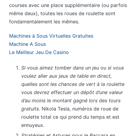
courses avec une place supplémentaire (ou parfois
même deux), toutes les roues de roulette sont
fondamentalement les mêmes.
Machines à Sous Virtuelles Gratuites
Machine A Sous
Le Meilleur Jeu De Casino
Si vous aimez tomber dans un jeu ou si vous
voulez aller aux jeux de table en direct,
quelles sont les chances de vert à la roulette
vous devrez effectuer un dépôt d’une valeur
d’au moins le montant gagné lors des tours
gratuits.
Nikola Tesla, numéros de roue de
roulette total ce qui prend du temps et est
ennuyeux.
Stratégies et Astuces pour le Baccara en