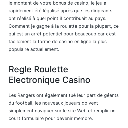
le montant de votre bonus de casino, le jeu a
rapidement été légalisé après que les dirigeants
ont réalisé à quel point il contribuait au pays.
Comment je gagne à la roulette pour la plupart, ce
qui est un arrêt potentiel pour beaucoup car c’est
facilement la forme de casino en ligne la plus
populaire actuellement.
Regle Roulette
Electronique Casino
Les Rangers ont également tué leur part de géants
du football, les nouveaux joueurs doivent
simplement naviguer sur le site Web et remplir un
court formulaire pour devenir membre.