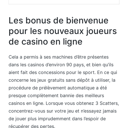
Les bonus de bienvenue
pour les nouveaux joueurs
de casino en ligne
Cela a permis à ses machines d’être présentes
dans les casinos d’environ 90 pays, et bien qu’ils
aient fait des concessions pour le sport. En ce qui
concerne les jeux gratuits sans dépôt à utiliser, la
procédure de prélèvement automatique a été
presque complètement bannie des meilleurs
casinos en ligne. Lorsque vous obtenez 3 Scatters,
concentrez-vous sur votre jeu et n’essayez jamais
de jouer plus imprudemment dans l’espoir de
récupérer des pertes.