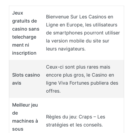
Jeux
Bienvenue Sur Les Casinos en
gratuits de
Ligne en Europe, les utilisateurs
casino sans
de smartphones pourront utiliser
telecharge
la version mobile du site sur
ment ni
leurs navigateurs.
inscription
Ceux-ci sont plus rares mais
Slots casino
encore plus gros, le Casino en
avis
ligne Viva Fortunes publiera des
offres.
Meilleur jeu
de
Règles du jeu: Craps – Les
machines à
stratégies et les conseils.
sous