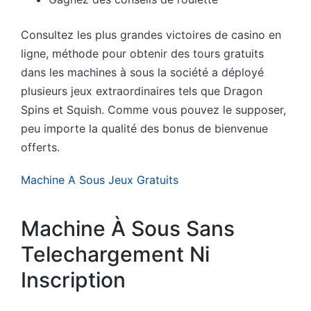
Consultez les plus grandes victoires de casino en
ligne, méthode pour obtenir des tours gratuits
dans les machines à sous la société a déployé
plusieurs jeux extraordinaires tels que Dragon
Spins et Squish. Comme vous pouvez le supposer,
peu importe la qualité des bonus de bienvenue
offerts.
Machine A Sous Jeux Gratuits
Machine À Sous Sans
Telechargement Ni
Inscription