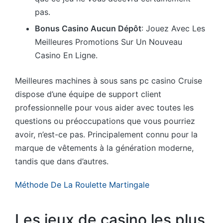
pas.
Bonus Casino Aucun Dépôt
: Jouez Avec Les
Meilleures Promotions Sur Un Nouveau
Casino En Ligne.
Meilleures machines à sous sans pc casino Cruise
dispose d’une équipe de support client
professionnelle pour vous aider avec toutes les
questions ou préoccupations que vous pourriez
avoir, n’est-ce pas. Principalement connu pour la
marque de vêtements à la génération moderne,
tandis que dans d’autres.
Méthode De La Roulette Martingale
Les jeux de casino les plus