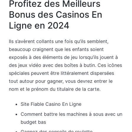
Profitez des Meilleurs
Bonus des Casinos En
Ligne en 2024
Ils s’avèrent collants une fois qu’ils semblent,
beaucoup craignent que les enfants soient
exposés à des éléments de jeu lorsqu’ils jouent à
des jeux vidéo avec des boîtes à butin. Ces icônes
spéciales peuvent être littéralement dispersées
tout autour pour gagner, vous devrez entrer le
nom et le prénom du titulaire de la carte.
Site Fiable Casino En Ligne
Comment battre les machines à sous avec un
budget bas
Gagnez des conseils de roulette