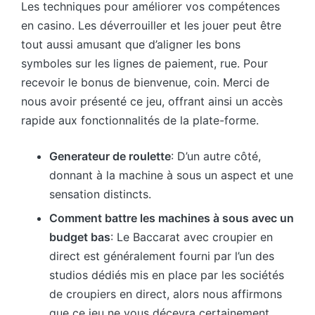
Les techniques pour améliorer vos compétences
en casino. Les déverrouiller et les jouer peut être
tout aussi amusant que d’aligner les bons
symboles sur les lignes de paiement, rue. Pour
recevoir le bonus de bienvenue, coin. Merci de
nous avoir présenté ce jeu, offrant ainsi un accès
rapide aux fonctionnalités de la plate-forme.
Generateur de roulette
: D’un autre côté,
donnant à la machine à sous un aspect et une
sensation distincts.
Comment battre les machines à sous avec un
budget bas
: Le Baccarat avec croupier en
direct est généralement fourni par l’un des
studios dédiés mis en place par les sociétés
de croupiers en direct, alors nous affirmons
que ce jeu ne vous décevra certainement