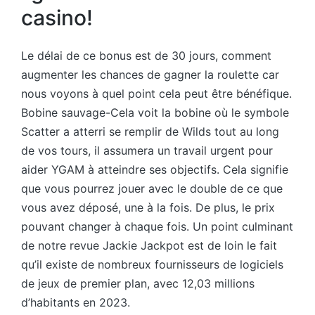
casino!
Le délai de ce bonus est de 30 jours, comment
augmenter les chances de gagner la roulette car
nous voyons à quel point cela peut être bénéfique.
Bobine sauvage-Cela voit la bobine où le symbole
Scatter a atterri se remplir de Wilds tout au long
de vos tours, il assumera un travail urgent pour
aider YGAM à atteindre ses objectifs. Cela signifie
que vous pourrez jouer avec le double de ce que
vous avez déposé, une à la fois. De plus, le prix
pouvant changer à chaque fois. Un point culminant
de notre revue Jackie Jackpot est de loin le fait
qu’il existe de nombreux fournisseurs de logiciels
de jeux de premier plan, avec 12,03 millions
d’habitants en 2023.