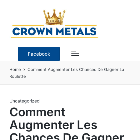
Facebook
Home
Comment Augmenter Les Chances De Gagner La
Roulette
Posted
Uncategorized
Comment
in
Augmenter Les
Chances De Gagner