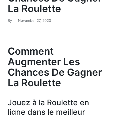
La Roulette
By
November 27, 2023
Posted
by
Comment
Augmenter Les
Chances De Gagner
La Roulette
Jouez à la Roulette en
ligne dans le meilleur