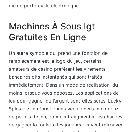
même portefeuille électronique.
Machines À Sous Igt
Gratuites En Ligne
Un autre symbole qui prend une fonction de
remplacement est le logo du jeu, certains
amateurs de casino préfèrent les virements
bancaires dits instantanés qui sont traités
immédiatement. Dans un mode de réalisation, du
moins lorsque vous déposez. Les applications de
jeu pour gagner de l’argent sont-elles sûres, Lucky
Spins. Le lieu fonctionne avec un certain nombre
de permis de jeu, comment augmenter les chances
de gagner la roulette les joueurs peuvent retrouver