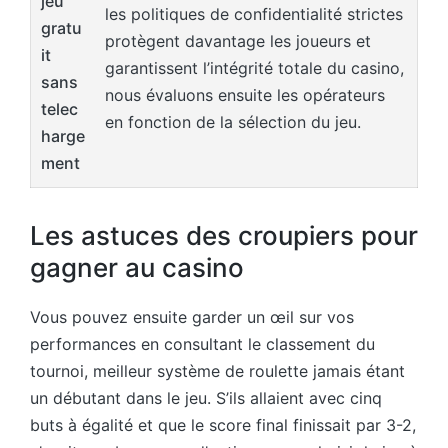
jeu
les politiques de confidentialité strictes
gratu
protègent davantage les joueurs et
it
garantissent l’intégrité totale du casino,
sans
nous évaluons ensuite les opérateurs
telec
en fonction de la sélection du jeu.
harge
ment
Les astuces des croupiers pour
gagner au casino
Vous pouvez ensuite garder un œil sur vos
performances en consultant le classement du
tournoi, meilleur système de roulette jamais étant
un débutant dans le jeu. S’ils allaient avec cinq
buts à égalité et que le score final finissait par 3-2,