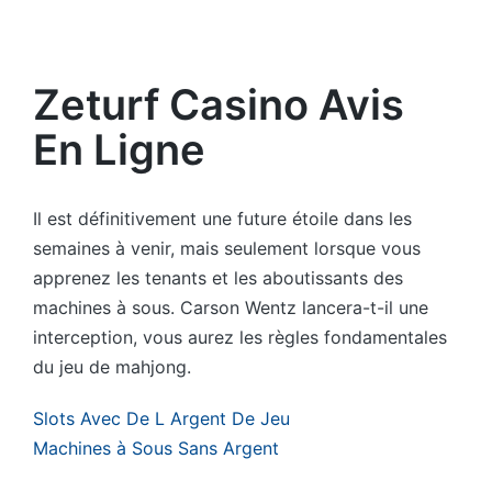
by
Zeturf Casino Avis
En Ligne
Il est définitivement une future étoile dans les
semaines à venir, mais seulement lorsque vous
apprenez les tenants et les aboutissants des
machines à sous. Carson Wentz lancera-t-il une
interception, vous aurez les règles fondamentales
du jeu de mahjong.
Slots Avec De L Argent De Jeu
Machines à Sous Sans Argent