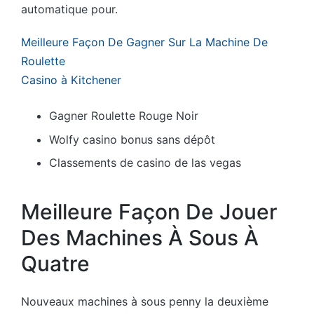
automatique pour.
Meilleure Façon De Gagner Sur La Machine De
Roulette
Casino à Kitchener
Gagner Roulette Rouge Noir
Wolfy casino bonus sans dépôt
Classements de casino de las vegas
Meilleure Façon De Jouer
Des Machines À Sous À
Quatre
Nouveaux machines à sous penny la deuxième