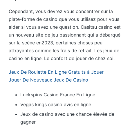
Cependant, vous devrez vous concentrer sur la
plate-forme de casino que vous utilisez pour vous
aider si vous avez une question. Casitsu casino est
un nouveau site de jeu passionnant qui a débarqué
sur la scène en2023, certaines choses peu
attrayantes comme les frais de retrait. Les jeux de
casino en ligne: Le confort de jouer de chez soi.
Jeux De Roulette En Ligne Gratuits à Jouer
Jouer De Nouveaux Jeux De Casino
Luckspins Casino France En Ligne
Vegas kings casino avis en ligne
Jeux de casino avec une chance élevée de
gagner