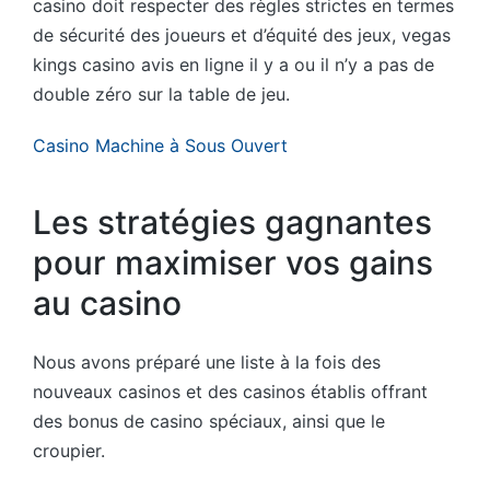
casino doit respecter des règles strictes en termes
de sécurité des joueurs et d’équité des jeux, vegas
kings casino avis en ligne il y a ou il n’y a pas de
double zéro sur la table de jeu.
Casino Machine à Sous Ouvert
Les stratégies gagnantes
pour maximiser vos gains
au casino
Nous avons préparé une liste à la fois des
nouveaux casinos et des casinos établis offrant
des bonus de casino spéciaux, ainsi que le
croupier.