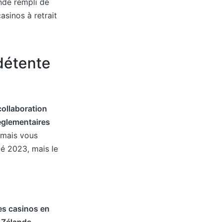
onde rempli de
asinos à retrait
détente
collaboration
églementaires
, mais vous
té 2023, mais le
es casinos en
e-Zélande,