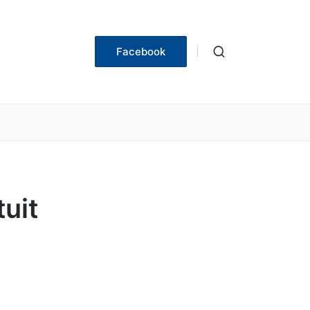
Facebook
uit