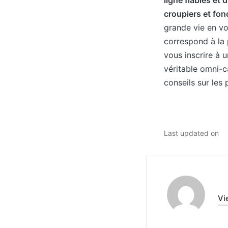
croupiers et fon
grande vie en vo
correspond à la 
vous inscrire à 
véritable omni-c
conseils sur les p
Last updated on
Vi