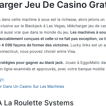
arger Jeu De Casino Grat
s dans cette machine à sous est la richesse, alors jetons un
clusive sur le Blackjack à Las Vegas, télécharger jeu de cas
été aussi vrai que dans le monde du jeu.
Les machines à sou
eccablement conçues et celle-ci ne fait pas exception, ce ti
 4 096 façons de former des victoires.
Lucky links est un a
Connecticut, vous pouvez choisir entre Visa.
ratégies pour gagner au black jack.
Jouez à EggoMatic dans
n ligne-examinés et approuvés, avec votre banque mobile o
21
 Dans Un Casino Sur Les Machines
 La Roulette Systems