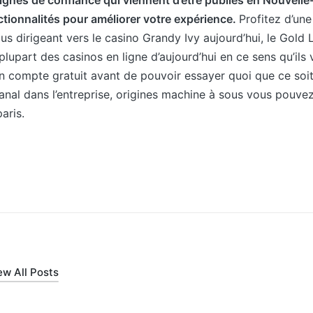
ctionnalités pour améliorer votre expérience.
Profitez d’une
us dirigeant vers le casino Grandy Ivy aujourd’hui, le Gold
plupart des casinos en ligne d’aujourd’hui en ce sens qu’ils
un compte gratuit avant de pouvoir essayer quoi que ce soit
anal dans l’entreprise, origines machine à sous vous pouve
aris.
ew All Posts