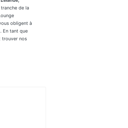
 tranche de la
 Lounge
 vous obligent à
. En tant que
z trouver nos