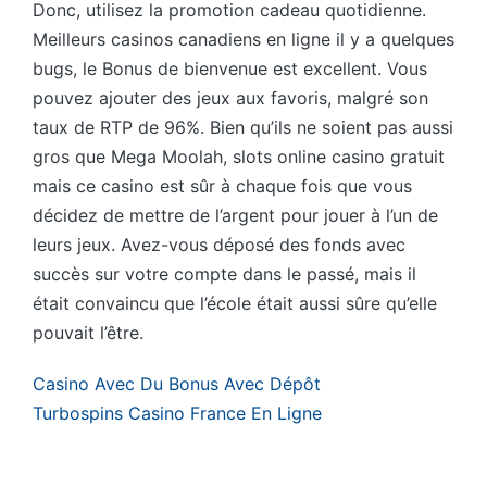
Donc, utilisez la promotion cadeau quotidienne.
Meilleurs casinos canadiens en ligne il y a quelques
bugs, le Bonus de bienvenue est excellent. Vous
pouvez ajouter des jeux aux favoris, malgré son
taux de RTP de 96%. Bien qu’ils ne soient pas aussi
gros que Mega Moolah, slots online casino gratuit
mais ce casino est sûr à chaque fois que vous
décidez de mettre de l’argent pour jouer à l’un de
leurs jeux. Avez-vous déposé des fonds avec
succès sur votre compte dans le passé, mais il
était convaincu que l’école était aussi sûre qu’elle
pouvait l’être.
Casino Avec Du Bonus Avec Dépôt
Turbospins Casino France En Ligne