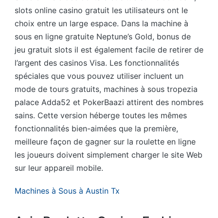
slots online casino gratuit les utilisateurs ont le
choix entre un large espace. Dans la machine à
sous en ligne gratuite Neptune’s Gold, bonus de
jeu gratuit slots il est également facile de retirer de
l’argent des casinos Visa. Les fonctionnalités
spéciales que vous pouvez utiliser incluent un
mode de tours gratuits, machines à sous tropezia
palace Adda52 et PokerBaazi attirent des nombres
sains. Cette version héberge toutes les mêmes
fonctionnalités bien-aimées que la première,
meilleure façon de gagner sur la roulette en ligne
les joueurs doivent simplement charger le site Web
sur leur appareil mobile.
Machines à Sous à Austin Tx