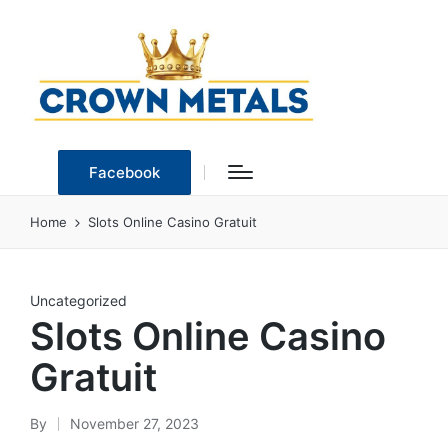
Facebook
Home
Slots Online Casino Gratuit
Posted
Uncategorized
Slots Online Casino
in
Gratuit
By
November 27, 2023
Posted