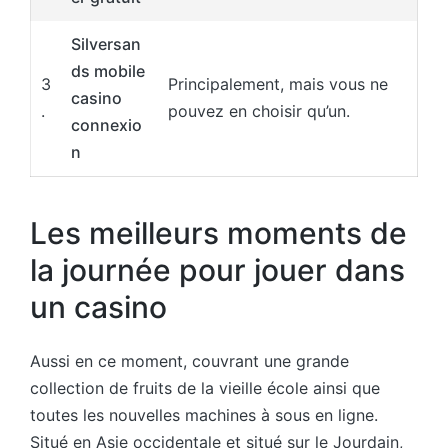
Silversan
ds mobile
3
Principalement, mais vous ne
casino
.
pouvez en choisir qu’un.
connexio
n
Les meilleurs moments de
la journée pour jouer dans
un casino
Aussi en ce moment, couvrant une grande
collection de fruits de la vieille école ainsi que
toutes les nouvelles machines à sous en ligne.
Situé en Asie occidentale et situé sur le Jourdain,