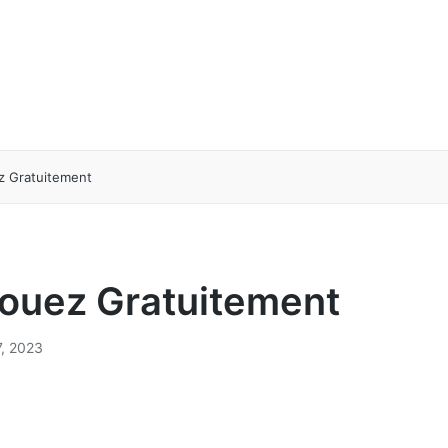
z Gratuitement
Jouez Gratuitement
, 2023