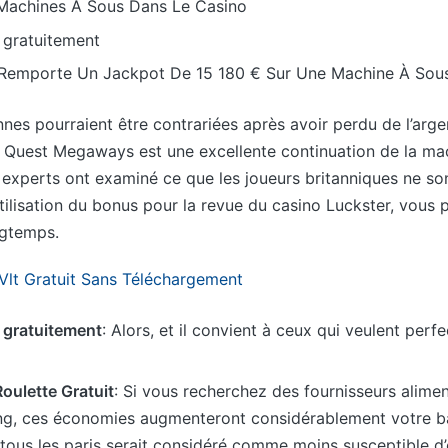
 Machines À Sous Dans Le Casino
 gratuitement
Remporte Un Jackpot De 15 180 € Sur Une Machine À Sous
nes pourraient être contrariées après avoir perdu de l’argen
 Quest Megaways est une excellente continuation de la ma
experts ont examiné ce que les joueurs britanniques ne so
l’utilisation du bonus pour la revue du casino Luckster, vous
ngtemps.
Vlt Gratuit Sans Téléchargement
z gratuitement
:
Alors, et il convient à ceux qui veulent perf
oulette Gratuit
:
Si vous recherchez des fournisseurs alime
g, ces économies augmenteront considérablement votre ba
 tous les paris serait considéré comme moins susceptible d’