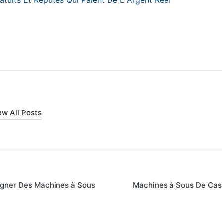
ew All Posts
gner Des Machines à Sous
Machines à Sous De Cas
on