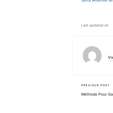
Last updated on
Vi
Post
PREVIOUS POST
Méthode Pour Ga
navigati