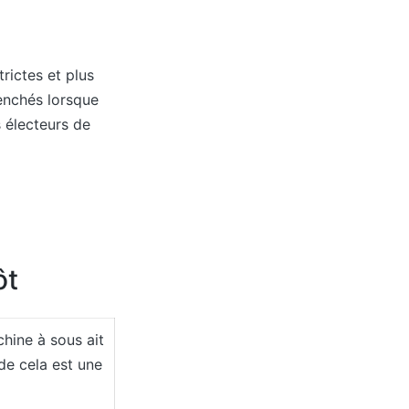
rictes et plus
lenchés lorsque
 électeurs de
ôt
chine à sous ait
de cela est une