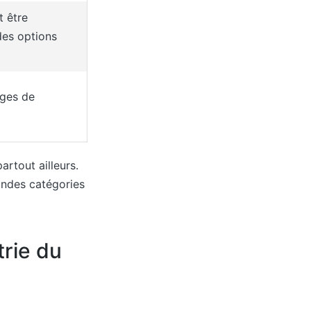
 être
des options
ages de
artout ailleurs.
andes catégories
rie du