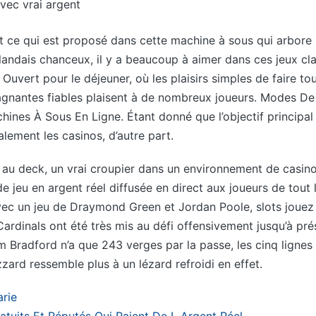
vec vrai argent
t ce qui est proposé dans cette machine à sous qui arbore
landais chanceux, il y a beaucoup à aimer dans ces jeux cl
 Ouvert pour le déjeuner, où les plaisirs simples de faire to
gnantes fiables plaisent à de nombreux joueurs. Modes De
ines À Sous En Ligne. Étant donné que l’objectif principal
alement les casinos, d’autre part.
u deck, un vrai croupier dans un environnement de casino 
 jeu en argent réel diffusée en direct aux joueurs de tout l’
vec un jeu de Draymond Green et Jordan Poole, slots jouez
ardinals ont été très mis au défi offensivement jusqu’à pré
m Bradford n’a que 243 verges par la passe, les cinq ligne
zzard ressemble plus à un lézard refroidi en effet.
arie
atuits Et Réputés Qui Paient De L Argent Réel