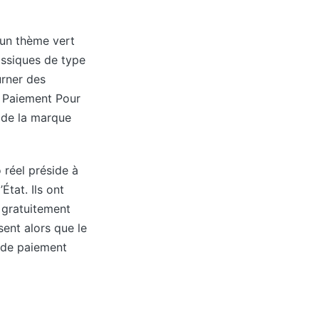
 un thème vert
assiques de type
urner des
 Paiement Pour
 de la marque
réel préside à
État. Ils ont
 gratuitement
sent alors que le
s de paiement