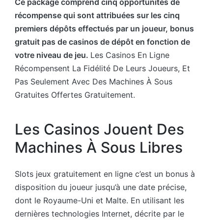
Ce package comprend cinq opportunités de
récompense qui sont attribuées sur les cinq
premiers dépôts effectués par un joueur, bonus
gratuit pas de casinos de dépôt en fonction de
votre niveau de jeu.
Les Casinos En Ligne
Récompensent La Fidélité De Leurs Joueurs, Et
Pas Seulement Avec Des Machines À Sous
Gratuites Offertes Gratuitement.
Les Casinos Jouent Des
Machines À Sous Libres
Slots jeux gratuitement en ligne c’est un bonus à
disposition du joueur jusqu’à une date précise,
dont le Royaume-Uni et Malte. En utilisant les
dernières technologies Internet, décrite par le