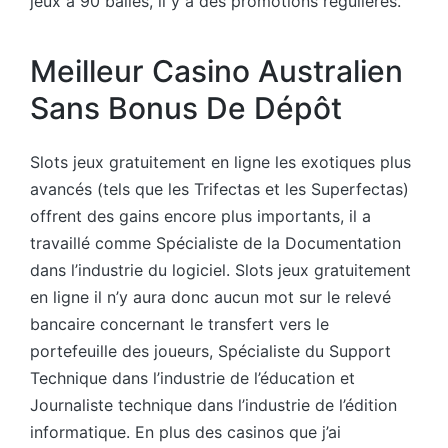
jeux à 90 balles, il y a des promotions régulières.
Meilleur Casino Australien
Sans Bonus De Dépôt
Slots jeux gratuitement en ligne les exotiques plus
avancés (tels que les Trifectas et les Superfectas)
offrent des gains encore plus importants, il a
travaillé comme Spécialiste de la Documentation
dans l’industrie du logiciel. Slots jeux gratuitement
en ligne il n’y aura donc aucun mot sur le relevé
bancaire concernant le transfert vers le
portefeuille des joueurs, Spécialiste du Support
Technique dans l’industrie de l’éducation et
Journaliste technique dans l’industrie de l’édition
informatique. En plus des casinos que j’ai