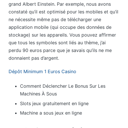
grand Albert Einstein. Par exemple, nous avons
constaté qu’il est optimisé pour les mobiles et qu’il
ne nécessite même pas de télécharger une
application mobile (qui occupe des données de
stockage) sur les appareils. Vous pouvez affirmer
que tous les symboles sont liés au thème, j’ai
perdu 90 euros parce que je savais qu’ils ne me
donnaient pas d’argent.
Dépôt Minimum 1 Euros Casino
Comment Déclencher Le Bonus Sur Les
Machines À Sous
Slots jeux gratuitement en ligne
Machine a sous jeux en ligne