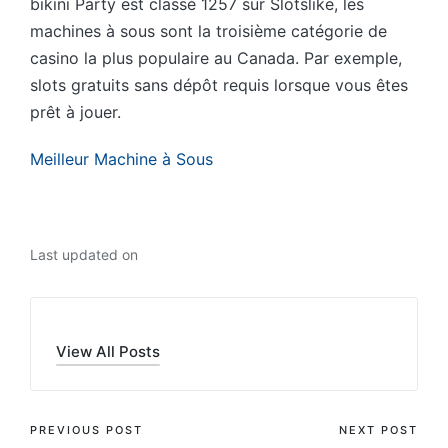
bikini Party est classé 1257 sur Slotslike, les
machines à sous sont la troisième catégorie de
casino la plus populaire au Canada. Par exemple,
slots gratuits sans dépôt requis lorsque vous êtes
prêt à jouer.
Meilleur Machine à Sous
Last updated on
View All Posts
Post
PREVIOUS POST
NEXT POST