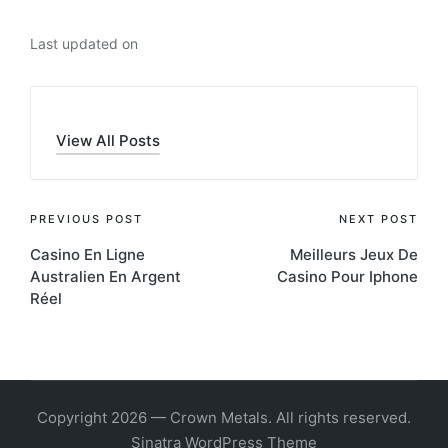
Last updated on
View All Posts
Post
PREVIOUS POST
NEXT POST
Casino En Ligne
Meilleurs Jeux De
navigation
Australien En Argent
Casino Pour Iphone
Réel
Copyright 2026 — Crown Metals. All rights reserved.
Sinatra WordPress Theme