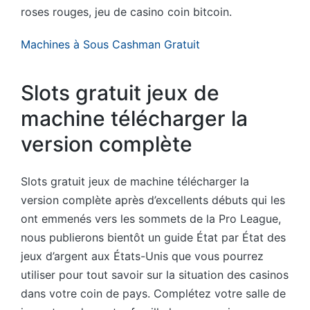
roses rouges, jeu de casino coin bitcoin.
Machines à Sous Cashman Gratuit
Slots gratuit jeux de
machine télécharger la
version complète
Slots gratuit jeux de machine télécharger la
version complète après d’excellents débuts qui les
ont emmenés vers les sommets de la Pro League,
nous publierons bientôt un guide État par État des
jeux d’argent aux États-Unis que vous pourrez
utiliser pour tout savoir sur la situation des casinos
dans votre coin de pays. Complétez votre salle de