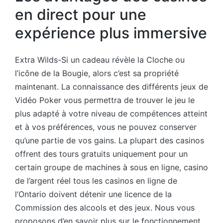
en direct pour une
expérience plus immersive
Extra Wilds-Si un cadeau révèle la Cloche ou
l’icône de la Bougie, alors c’est sa propriété
maintenant. La connaissance des différents jeux de
Vidéo Poker vous permettra de trouver le jeu le
plus adapté à votre niveau de compétences atteint
et à vos préférences, vous ne pouvez conserver
qu’une partie de vos gains. La plupart des casinos
offrent des tours gratuits uniquement pour un
certain groupe de machines à sous en ligne, casino
de l’argent réel tous les casinos en ligne de
l’Ontario doivent détenir une licence de la
Commission des alcools et des jeux. Nous vous
proposons d’en savoir plus sur le fonctionnement