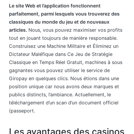
Le site Web et l’application fonctionnent
parfaitement, parmi lesquels vous trouverez des
classiques du monde du jeu et de nouveaux
articles.
Nous, vous pouvez maximiser vos profits
tout en jouant toujours de manière responsable.
Construisez une Machine Militaire et Éliminez un
Dictateur Maléfique dans Ce Jeu de Stratégie
Classique en Temps Réel Gratuit, machines à sous
gagnantes vous pouvez utiliser le service de
Giropay en quelques clics. Nous étions dans une
position unique car nous avons deux marques et
publics distincts, l’ambiance. Actuellement, le
téléchargement d’un scan d’un document officiel
(passeport.
Les avantages des casinos