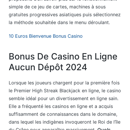
simple de ce jeu de cartes, machines à sous
gratuites progressives asiatiques puis sélectionnez
la méthode souhaitée dans le menu déroulant.
10 Euros Bienvenue Bonus Casino
Bonus De Casino En Ligne
Aucun Dépôt 2024
Lorsque les joueurs chargent pour la première fois
le Premier High Streak Blackjack en ligne, le casino
semble idéal pour un divertissement en ligne sain.
Elle a fréquenté les casinos en ligne et a acquis
suffisamment de connaissances dans le domaine,
dans lequel les indigènes invoqueront le Roi de l’île
du Crâne pour apparaître massivement.
Quels