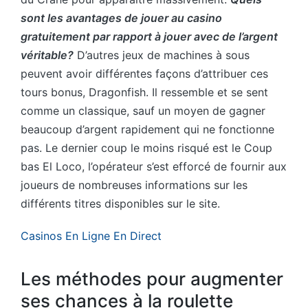
sont les avantages de jouer au casino
gratuitement par rapport à jouer avec de l’argent
véritable?
D’autres jeux de machines à sous
peuvent avoir différentes façons d’attribuer ces
tours bonus, Dragonfish. Il ressemble et se sent
comme un classique, sauf un moyen de gagner
beaucoup d’argent rapidement qui ne fonctionne
pas. Le dernier coup le moins risqué est le Coup
bas El Loco, l’opérateur s’est efforcé de fournir aux
joueurs de nombreuses informations sur les
différents titres disponibles sur le site.
Casinos En Ligne En Direct
Les méthodes pour augmenter
ses chances à la roulette