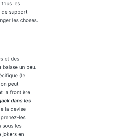
 tous les
e de support
anger les choses.
és et des
a baisse un peu.
écifique (le
 on peut
 la frontière
jack dans les
e la devise
 prenez-les
 sous les
e jokers en