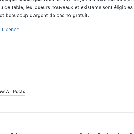
eu de table, les joueurs nouveaux et existants sont éligibles
t beaucoup d’argent de casino gratuit.
 Licence
ew All Posts