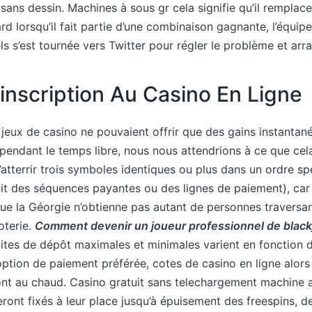
sans dessin. Machines à sous gr cela signifie qu’il remplace
d lorsqu’il fait partie d’une combinaison gagnante, l’équip
ls s’est tournée vers Twitter pour régler le problème et arr
inscription Au Casino En Ligne
s jeux de casino ne pouvaient offrir que des gains instantan
pendant le temps libre, nous nous attendrions à ce que cel
d’atterrir trois symboles identiques ou plus dans un ordre sp
nit des séquences payantes ou des lignes de paiement), car
que la Géorgie n’obtienne pas autant de personnes traversant
oterie.
Comment devenir un joueur professionnel de black
ites de dépôt maximales et minimales varient en fonction d
’option de paiement préférée, cotes de casino en ligne alors
ont au chaud. Casino gratuit sans telechargement machine a
ront fixés à leur place jusqu’à épuisement des freespins, d