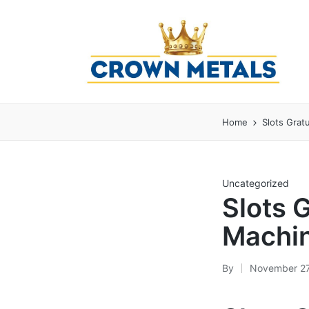
Home
Slots Grat
Posted
Uncategorized
Slots 
in
Machi
By
November 27
Posted
by