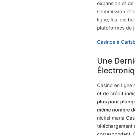
expansion et de 
Commission et es
ligne, les lois b
plateformes de je
Casinos à Carl
Une Derni
Électroni
Casino en ligne 
et de crédit ind
plus pour plonger
même nombre de 
nickel maria Cas
téléchargement 
correspondant. Q