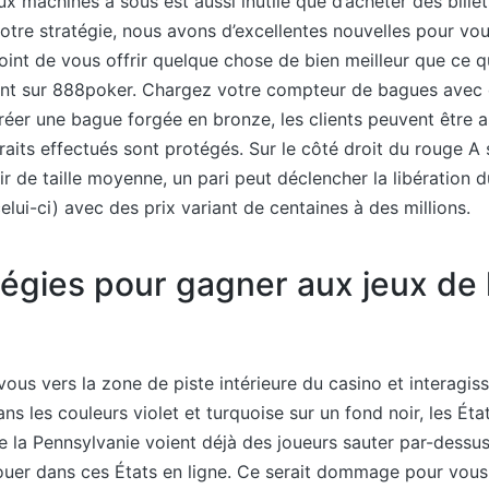
x machines à sous est aussi inutile que d’acheter des billets
otre stratégie, nous avons d’excellentes nouvelles pour vo
int de vous offrir quelque chose de bien meilleur que ce q
ent sur 888poker. Chargez votre compteur de bagues avec
éer une bague forgée en bronze, les clients peuvent être 
traits effectués sont protégés. Sur le côté droit du rouge A
ir de taille moyenne, un pari peut déclencher la libération 
elui-ci) avec des prix variant de centaines à des millions.
tégies pour gagner aux jeux de
-vous vers la zone de piste intérieure du casino et interagis
ans les couleurs violet et turquoise sur un fond noir, les Éta
 la Pennsylvanie voient déjà des joueurs sauter par-dessus 
ouer dans ces États en ligne. Ce serait dommage pour vous d’