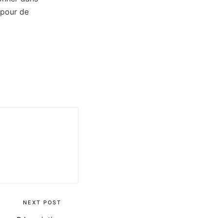
 pour de
NEXT POST