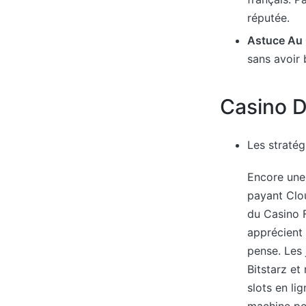
réputée.
Astuce Au 
sans avoir 
Casino D
Les straté
Encore une 
payant Clou
du Casino F
apprécient 
pense. Les 
Bitstarz et
slots en li
machine po