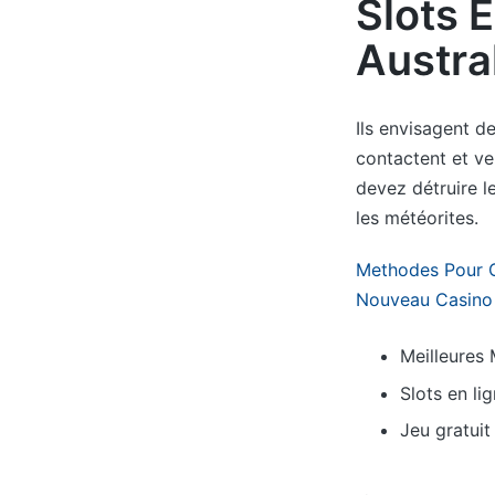
Slots 
Austra
Ils envisagent d
contactent et ve
devez détruire l
les météorites.
Methodes Pour G
Nouveau Casino
Meilleures
Slots en li
Jeu gratuit