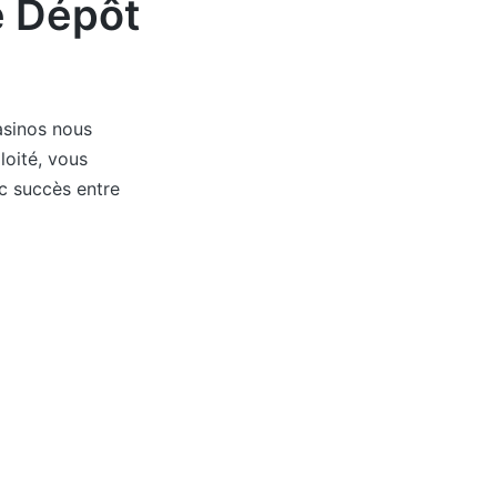
e Dépôt
asinos nous
loité, vous
c succès entre