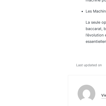
Les Machin
La seule op
baccarat, b
l’évolution
essentielle
Last updated on
Vi