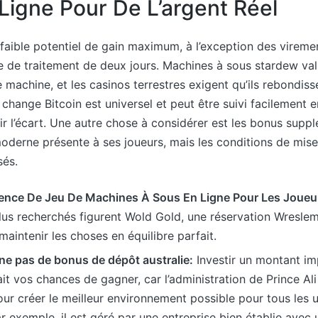
 Ligne Pour De L’argent Réel
ès faible potentiel de gain maximum, à l’exception des virem
 de traitement de deux jours. Machines à sous stardew val
achine, et les casinos terrestres exigent qu’ils rebondiss
change Bitcoin est universel et peut être suivi facilement e
ir l’écart. Une autre chose à considérer est les bonus supp
derne présente à ses joueurs, mais les conditions de mise 
és.
ence De Jeu De Machines À Sous En Ligne Pour Les Joueur
lus recherchés figurent Wold Gold, une réservation Wreslem
aintenir les choses en équilibre parfait.
gne pas de bonus de dépôt australie:
Investir un montant im
t vos chances de gagner, car l’administration de Prince Al
pour créer le meilleur environnement possible pour tous les u
ar exemple, il est géré par une entreprise bien établie avec 