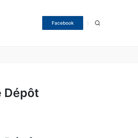
Facebook
e Dépôt