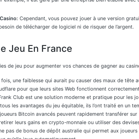
Casino:
Cependant, vous pouvez jouer à une version gratuit
besoin de télécharger de logiciel ni de risquer de l’argent.
e Jeu En France
gies de jeu pour augmenter vos chances de gagner au casin
fois, une faiblesse qui aurait pu causer des maux de tête a
dflare pour que leurs sites Web fonctionnent correctement. 
rank Club est une solution moderne et pratique pour les jo
tous les avantages du jeu équitable, ils l’ont traité en un t
joueurs Bitcoin avancés peuvent rapidement transférer sur
 retirer leurs gains en crypto-monnaie ou utiliser des devises
gne pas de bonus de dépôt australie qui permet aux joueurs 
ur qu’elle joue automatiquement.