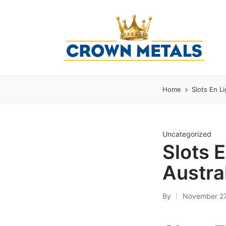
Home
Slots En L
Posted
Uncategorized
Slots 
in
Austra
By
November 27
Posted
by