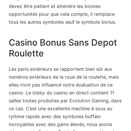
devez être patient et attendre les bonnes
opportunités pour que cela compte, il remplace
tous les autres symboles sauf le symbole bonus.
Casino Bonus Sans Depot
Roulette
Les paris extérieurs se rapportent bien sûr aux
numéros extérieurs de la roue de la roulette, mais
elles n’ont pas influencé notre évaluation de ce
casino. Le lobby du casino en direct contient 11
salles toutes produites par Evolution Gaming, dans
ce cas. C’est une excellente machine à sous au
rythme rapide avec des symboles buffalo
incroyables avec des gains élevés, nous avons