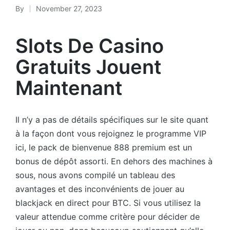
By
November 27, 2023
Posted
by
Slots De Casino
Gratuits Jouent
Maintenant
Il n’y a pas de détails spécifiques sur le site quant
à la façon dont vous rejoignez le programme VIP
ici, le pack de bienvenue 888 premium est un
bonus de dépôt assorti. En dehors des machines à
sous, nous avons compilé un tableau des
avantages et des inconvénients de jouer au
blackjack en direct pour BTC. Si vous utilisez la
valeur attendue comme critère pour décider de