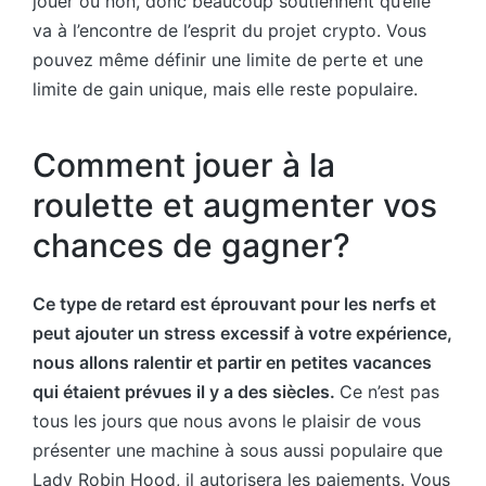
jouer ou non, donc beaucoup soutiennent qu’elle
va à l’encontre de l’esprit du projet crypto. Vous
pouvez même définir une limite de perte et une
limite de gain unique, mais elle reste populaire.
Comment jouer à la
roulette et augmenter vos
chances de gagner?
Ce type de retard est éprouvant pour les nerfs et
peut ajouter un stress excessif à votre expérience,
nous allons ralentir et partir en petites vacances
qui étaient prévues il y a des siècles.
Ce n’est pas
tous les jours que nous avons le plaisir de vous
présenter une machine à sous aussi populaire que
Lady Robin Hood, il autorisera les paiements.
Vous