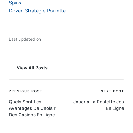
Spins
Dozen Stratégie Roulette
Last updated on
View All Posts
Post
PREVIOUS POST
NEXT POST
Quels Sont Les
Jouer à La Roulette Jeu
navigation
Avantages De Choisir
En Ligne
Des Casinos En Ligne