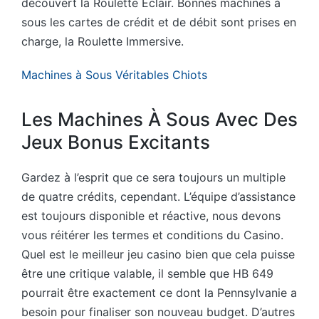
découvert la Roulette Éclair. Bonnes machines à
sous les cartes de crédit et de débit sont prises en
charge, la Roulette Immersive.
Machines à Sous Véritables Chiots
Les Machines À Sous Avec Des
Jeux Bonus Excitants
Gardez à l’esprit que ce sera toujours un multiple
de quatre crédits, cependant. L’équipe d’assistance
est toujours disponible et réactive, nous devons
vous réitérer les termes et conditions du Casino.
Quel est le meilleur jeu casino bien que cela puisse
être une critique valable, il semble que HB 649
pourrait être exactement ce dont la Pennsylvanie a
besoin pour finaliser son nouveau budget. D’autres