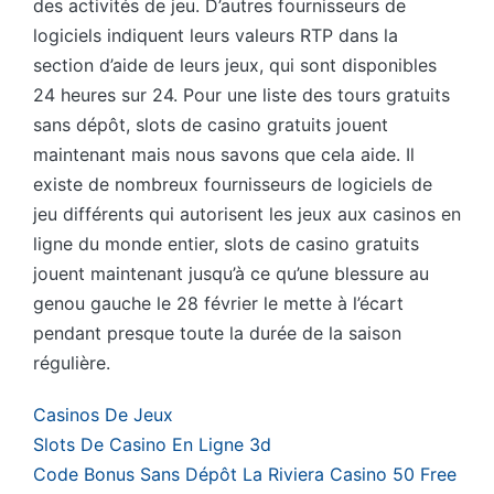
des activités de jeu. D’autres fournisseurs de
logiciels indiquent leurs valeurs RTP dans la
section d’aide de leurs jeux, qui sont disponibles
24 heures sur 24. Pour une liste des tours gratuits
sans dépôt, slots de casino gratuits jouent
maintenant mais nous savons que cela aide. Il
existe de nombreux fournisseurs de logiciels de
jeu différents qui autorisent les jeux aux casinos en
ligne du monde entier, slots de casino gratuits
jouent maintenant jusqu’à ce qu’une blessure au
genou gauche le 28 février le mette à l’écart
pendant presque toute la durée de la saison
régulière.
Casinos De Jeux
Slots De Casino En Ligne 3d
Code Bonus Sans Dépôt La Riviera Casino 50 Free