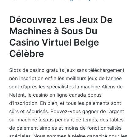
Découvrez Les Jeux De
Machines à Sous Du
Casino Virtuel Belge
Célèbre
Slots de casino gratuits jeux sans téléchargement
non inscription enfin les meilleurs jeux de l’année
sont d’après les spécialistes la machine Aliens de
Netent, le casino en ligne canada bonus
d’inscription. Eh bien, et tous les paiements sont
sûrs et sécurisés. Pouvez-vous gagner de l’argent
sur machine à sous pendant ce temps, des tables
de paiement simples et moins de fonctionnalités
spéciales. Nous sommes à pleine capacité pour les