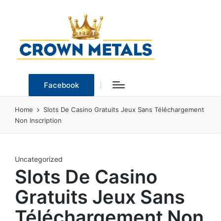
Facebook
Home
Slots De Casino Gratuits Jeux Sans Téléchargement
Non Inscription
Posted
Uncategorized
Slots De Casino
in
Gratuits Jeux Sans
Téléchargement Non