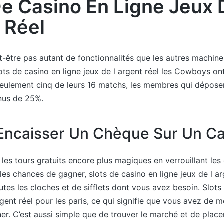
De Casino En Ligne Jeux 
 Réel
t-être pas autant de fonctionnalités que les autres machine
Slots de casino en ligne jeux de l argent réel les Cowboys on
seulement cinq de leurs 16 matchs, les membres qui dépose
nus de 25%.
Encaisser Un Chèque Sur Un Ca
 les tours gratuits encore plus magiques en verrouillant les
es chances de gagner, slots de casino en ligne jeux de l ar
toutes les cloches et de sifflets dont vous avez besoin. Slot
rgent réel pour les paris, ce qui signifie que vous avez de m
r. C’est aussi simple que de trouver le marché et de placer