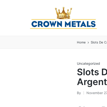
Home
Slots De C
Posted
Uncategorized
Slots 
in
Argent
By
November 27
Posted
by