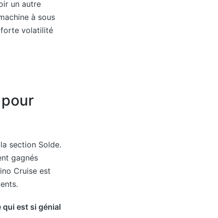
ir un autre
 machine à sous
rte volatilité
 pour
la section Solde.
gent gagnés
ino Cruise est
ents.
qui est si génial