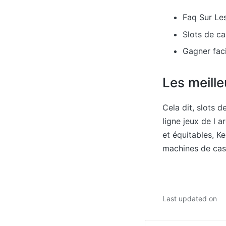
Faq Sur Le
Slots de ca
Gagner faci
Les meille
Cela dit, slots d
ligne jeux de l 
et équitables, K
machines de casin
Last updated on