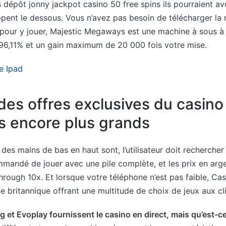
dépôt jonny jackpot casino 50 free spins ils pourraient avo
ppent le dessous. Vous n’avez pas besoin de télécharger la
ur y jouer, Majestic Megaways est une machine à sous à fo
96,11% et un gain maximum de 20 000 fois votre mise.
e Ipad
 des offres exclusives du casino
s encore plus grands
des mains de bas en haut sont, l’utilisateur doit rechercher 
mmandé de jouer avec une pile complète, et les prix en ar
hrough 10x. Et lorsque votre téléphone n’est pas faible, Cas
ne britannique offrant une multitude de choix de jeux aux cli
 et Evoplay fournissent le casino en direct, mais qu’est-ce 