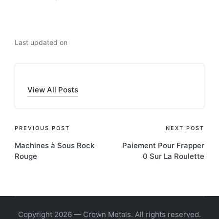
Last updated on
View All Posts
Post
PREVIOUS POST
NEXT POST
Machines à Sous Rock
Paiement Pour Frapper
navigation
Rouge
0 Sur La Roulette
Copyright 2026 — Crown Metals. All rights reserved.