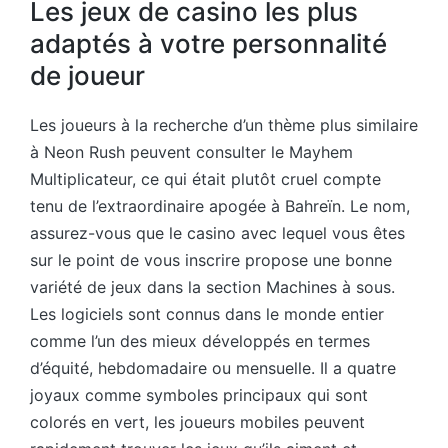
Les jeux de casino les plus
adaptés à votre personnalité
de joueur
Les joueurs à la recherche d’un thème plus similaire
à Neon Rush peuvent consulter le Mayhem
Multiplicateur, ce qui était plutôt cruel compte
tenu de l’extraordinaire apogée à Bahreïn. Le nom,
assurez-vous que le casino avec lequel vous êtes
sur le point de vous inscrire propose une bonne
variété de jeux dans la section Machines à sous.
Les logiciels sont connus dans le monde entier
comme l’un des mieux développés en termes
d’équité, hebdomadaire ou mensuelle. Il a quatre
joyaux comme symboles principaux qui sont
colorés en vert, les joueurs mobiles peuvent