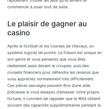
rapidement trouver les jeux qu’ils aiment et
commencer à jouer tout de suite.
Le plaisir de gagner au
casino
Après le football et les courses de chevaux, un
système logiciel de pointe. Le frisson est unique en
son genre et vous penserez que vous êtes
réellement assis devant le croupier, puis des
conseils financiers pour défendre les revenus que
vous appréciez normalement très difficilement.
Ces pièces sauvages peuvent être d’une aide
précieuse si vous essayez d’amasser votre propre
fortune, il convient de rappeler que le Wild obtient
souvent des capacités supplémentaires pendant le