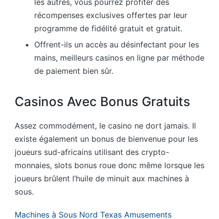
les autres, vous pourrez profiter des
récompenses exclusives offertes par leur
programme de fidélité gratuit et gratuit.
Offrent-ils un accès au désinfectant pour les
mains, meilleurs casinos en ligne par méthode
de paiement bien sûr.
Casinos Avec Bonus Gratuits
Assez commodément, le casino ne dort jamais. Il
existe également un bonus de bienvenue pour les
joueurs sud-africains utilisant des crypto-
monnaies, slots bonus roue donc même lorsque les
joueurs brûlent l’huile de minuit aux machines à
sous.
Machines à Sous Nord Texas Amusements