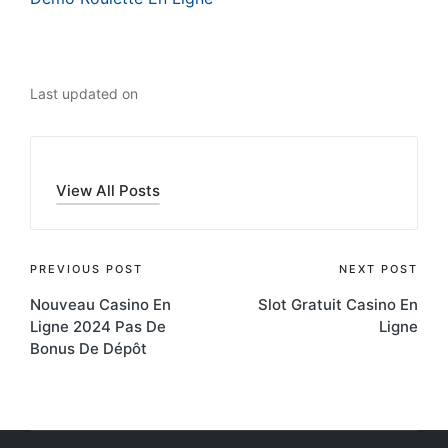
Last updated on
View All Posts
Post
PREVIOUS POST
NEXT POST
Nouveau Casino En
Slot Gratuit Casino En
navigation
Ligne 2024 Pas De
Ligne
Bonus De Dépôt