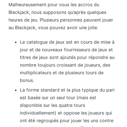
Malheureusement pour vous les accros du
Blackjack, nous supposons qu’après quelques
heures de jeu. Plusieurs personnes peuvent jouer
au Blackjack, vous pouvez avoir une jolie.
Le catalogue de jeux est en cours de mise à
jour et de nouveaux fournisseurs de jeux et
titres de jeux sont ajoutés pour répondre au
nombre toujours croissant de joueurs, des
multiplicateurs et de plusieurs tours de
bonus.
La forme standard et la plus typique du pari
est basée sur un seul tour (mais est
disponible sur les quatre tours
individuellement) et oppose les joueurs qui
ont été regroupés pour jouer les uns contre