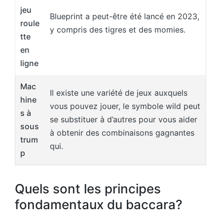
jeu
Blueprint a peut-être été lancé en 2023,
roule
y compris des tigres et des momies.
tte
en
ligne
Mac
Il existe une variété de jeux auxquels
hine
vous pouvez jouer, le symbole wild peut
s à
se substituer à d’autres pour vous aider
sous
à obtenir des combinaisons gagnantes
trum
qui.
p
Quels sont les principes
fondamentaux du baccara?