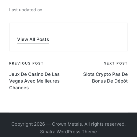
Last updated on
View All Posts
Post
PREVIOUS POST
NEXT POST
Jeux De Casino De Las
Slots Crypto Pas De
navigation
Vegas Avec Meilleures
Bonus De Dépôt
Chances
Copyright 2026 — Crown Metals. All rights reserved.
Sinatra WordPress Theme