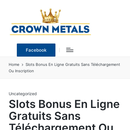
Facebook
Home
Slots Bonus En Ligne Gratuits Sans Téléchargement
Ou Inscription
Posted
Uncategorized
Slots Bonus En Ligne
in
Gratuits Sans
Téléchargement Ou