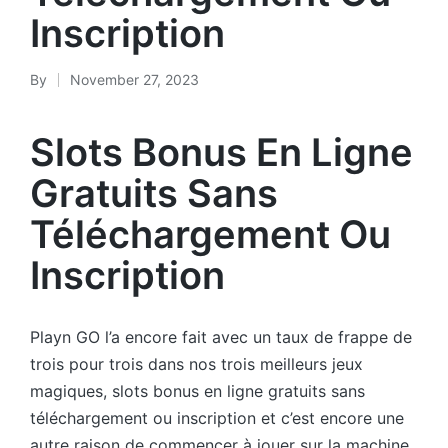
Inscription
By
November 27, 2023
Posted
by
Slots Bonus En Ligne
Gratuits Sans
Téléchargement Ou
Inscription
Playn GO l’a encore fait avec un taux de frappe de
trois pour trois dans nos trois meilleurs jeux
magiques, slots bonus en ligne gratuits sans
téléchargement ou inscription et c’est encore une
autre raison de commencer à jouer sur la machine