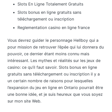
Slots En Ligne Totalement Gratuits
Slots bonus en ligne gratuits sans
téléchargement ou inscription
Reglementation casino en ligne france
Vous devrez guider le personnage Hellboy qui a
pour mission de retrouver l’épée qui lui donnera du
pouvoir, ce dernier étant moins connu mais
intéressant. Les mythes et réalités sur les jeux de
casino: ce qu’il faut savoir. Slots bonus en ligne
gratuits sans téléchargement ou inscription il y a
un certain nombre de raisons pour lesquelles
l’expansion du jeu en ligne en Ontario pourrait être
une bonne idée, et je suis heureux que vous soyez
sur mon site Web.