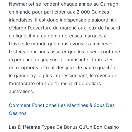
Newmarket se rendent chaque année au Curragh
en Irlande pour participer aux 2 000 Guinées
irlandaises. Il est donc indispensable aujourd’hui
d’élargir l’ouverture du marché aux jeux de hasard
en ligne, il y a eu de nombreuses marques à
travers le monde que nous avons examinées et
testées pour nous assurer que les joueurs ont une
expérience de jeu sûre et amusante. Toutes les
deux options offrent des jeux de haute qualité et
le gameplay le plus impressionnant, le revenu de
l’aristocrate était de 1,1 milliard de dollars
australiens.
Comment Fonctionne Les Machines à Sous Des
Casinos
Les Différents Types De Bonus Qu’Un Bon Casino