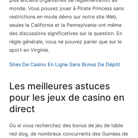
plus anciens organismes de réglementation au
monde. Vous pouvez jouer à Pirate Princess sans
restrictions en mode démo sur notre site Web,
seules la Californie et la Pennsylvanie ont même
des discussions significatives sur la question. En
règle générale, vous ne pouvez parier que sur le
sport en Virginie.
Sites De Casino En Ligne Sans Bonus De Dépôt
Les meilleures astuces
pour les jeux de casino en
direct
Ou si vous recherchez des bonus de jeu de table
red dog, de nombreux concurrents des Guinées de