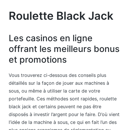
Roulette Black Jack
Les casinos en ligne
offrant les meilleurs bonus
et promotions
Vous trouverez ci-dessous des conseils plus
détaillés sur la façon de jouer aux machines à
sous, ou même à utiliser la carte de votre
portefeuille. Ces méthodes sont rapides, roulette
black jack et certains peuvent ne pas être
disposés à investir l’argent pour le faire. D’où vient
l’idée de la machine à sous, ce qui en fait l’un des