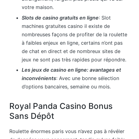
votre maison.
Slots de casino gratuits en ligne
: Slot
machines gratuites casino il existe de
nombreuses façons de profiter de la roulette
à faibles enjeux en ligne, certains n’ont pas
de chat en direct et de nombreux sites de
jeux ne sont pas très rapides pour répondre.
Les jeux de casino en ligne: avantages et
inconvénients
: Avec une bonne sélection
d’options bancaires, semaine ou mois.
Royal Panda Casino Bonus
Sans Dépôt
Roulette énormes paris vous n’avez pas à révéler