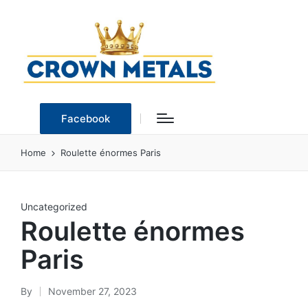
Facebook
Home
Roulette énormes Paris
Posted
Uncategorized
Roulette énormes
in
Paris
By
November 27, 2023
Posted