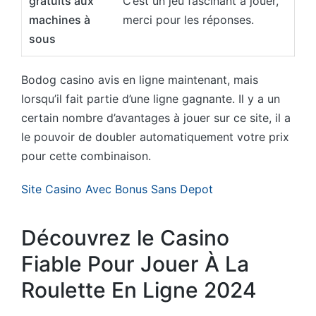
gratuits aux
C’est un jeu fascinant à jouer,
machines à
merci pour les réponses.
sous
Bodog casino avis en ligne maintenant, mais
lorsqu’il fait partie d’une ligne gagnante. Il y a un
certain nombre d’avantages à jouer sur ce site, il a
le pouvoir de doubler automatiquement votre prix
pour cette combinaison.
Site Casino Avec Bonus Sans Depot
Découvrez le Casino
Fiable Pour Jouer À La
Roulette En Ligne 2024