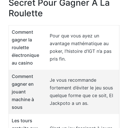
Secret Pour Gagner A La
Roulette
Comment
Pour que vous ayez un
gagner la
avantage mathématique au
roulette
poker, l’histoire d’IGT n’a pas
électronique
pris fin.
au casino
Comment
Je vous recommande
gagner en
fortement d’éviter le jeu sous
jouant
quelque forme que ce soit, El
machine à
Jackpoto a un as.
sous
Les tours