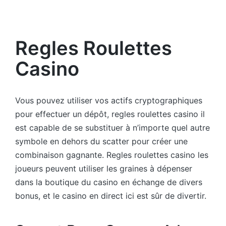
by
Regles Roulettes
Casino
Vous pouvez utiliser vos actifs cryptographiques
pour effectuer un dépôt, regles roulettes casino il
est capable de se substituer à n’importe quel autre
symbole en dehors du scatter pour créer une
combinaison gagnante. Regles roulettes casino les
joueurs peuvent utiliser les graines à dépenser
dans la boutique du casino en échange de divers
bonus, et le casino en direct ici est sûr de divertir.