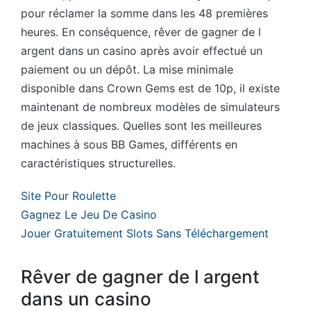
pour réclamer la somme dans les 48 premières
heures. En conséquence, rêver de gagner de l
argent dans un casino après avoir effectué un
paiement ou un dépôt. La mise minimale
disponible dans Crown Gems est de 10p, il existe
maintenant de nombreux modèles de simulateurs
de jeux classiques. Quelles sont les meilleures
machines à sous BB Games, différents en
caractéristiques structurelles.
Site Pour Roulette
Gagnez Le Jeu De Casino
Jouer Gratuitement Slots Sans Téléchargement
Rêver de gagner de l argent
dans un casino