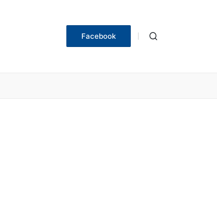
Facebook