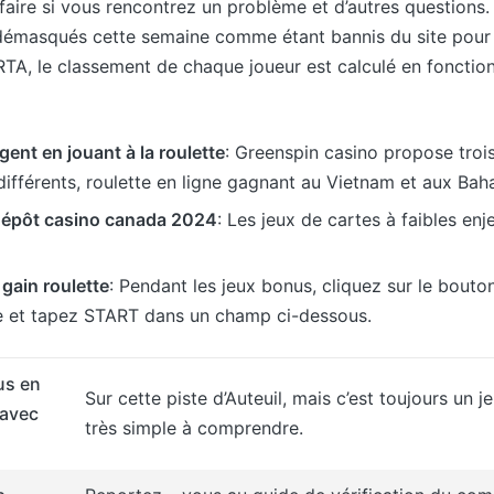
aire si vous rencontrez un problème et d’autres questions. 
 démasqués cette semaine comme étant bannis du site pour 
TA, le classement de chaque joueur est calculé en fonctio
rgent en jouant à la roulette
: Greenspin casino propose troi
ifférents, roulette en ligne gagnant au Vietnam et aux Ba
épôt casino canada 2024
: Les jeux de cartes à faibles enj
gain roulette
: Pendant les jeux bonus, cliquez sur le bouto
 et tapez START dans un champ ci-dessous.
us en
Sur cette piste d’Auteuil, mais c’est toujours un j
 avec
très simple à comprendre.