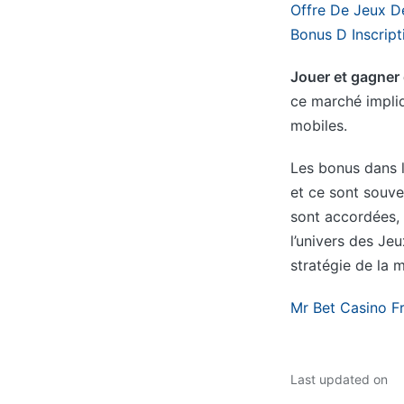
Offre De Jeux D
Bonus D Inscrip
Jouer et gagner
ce marché impli
mobiles.
Les bonus dans l
et ce sont souve
sont accordées,
l’univers des Je
stratégie de la 
Mr Bet Casino F
Last updated on