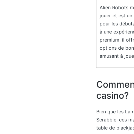
Alien Robots n’e
jouer et est un
pour les début
à une expérien
premium, il of
options de bonu
amusant à joue
Comment 
casino?
Bien que les Lam
Scrabble, ces ma
table de blackja