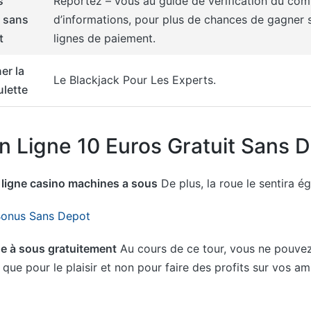
s
Reportez – vous au guide de vérification du com
e sans
d’informations, pour plus de chances de gagner s
t
lignes de paiement.
r la
Le Blackjack Pour Les Experts.
ulette
n Ligne 10 Euros Gratuit Sans 
 ligne casino machines a sous
De plus, la roue le sentira é
Bonus Sans Depot
e à sous gratuitement
Au cours de ce tour, vous ne pouvez
que pour le plaisir et non pour faire des profits sur vos am