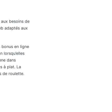
e aux besoins de
eb adaptés aux
s bonus en ligne
 lorsqu’elles
ène dans
s à plat. La
 de roulette.