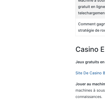
Machine a sou
gratuit en lign
telechargemen
Comment gagne
stratégie de ro
Casino E
Jeux gratuits en
Site De Casino 
Jouer au machin
machines à sous 
connaissances.