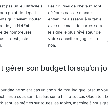
st pas un jeu difficile à
Les courses de chevaux sont
 bon point de départ
célèbres dans le monde
ants qui veulent goûter
entier, vous asseoir à la table
ce de jeu NetEnt
avec une main de cartes sera
fre de nombreuses
le signe le plus révélateur de
s et c’est juste
votre capacité à gagner ou
r.
non.
gérer son budget lorsqu’on jo
pyridae ne soient pas un choix de mot logique lorsque vou
chines à sous sont basées sur le film à succès Gladiator. L
ck sont les mêmes sur toutes les tables, machine à sous gra