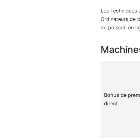
Les Techniques D
Ordinateurs de b
de poisson en li
Machine
Bonus de premi
direct