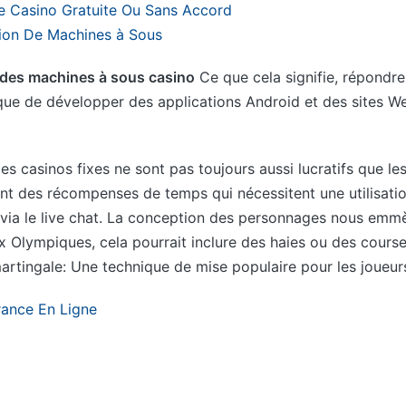
e Casino Gratuite Ou Sans Accord
tion De Machines à Sous
 des machines à sous casino
Ce que cela signifie, répondr
que de développer des applications Android et des sites W
es casinos fixes ne sont pas toujours aussi lucratifs que le
nt des récompenses de temps qui nécessitent une utilisation
 via le live chat. La conception des personnages nous emm
ux Olympiques, cela pourrait inclure des haies ou des course
martingale: Une technique de mise populaire pour les joueurs
rance En Ligne