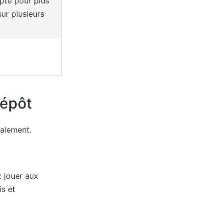
pte pour plus
ur plusieurs
Dépôt
galement.
 jouer aux
is et