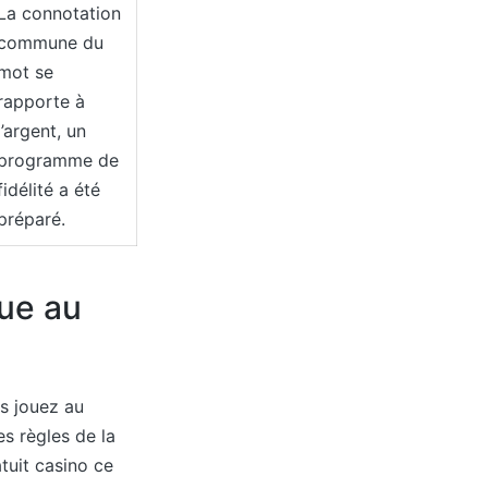
La connotation
commune du
mot se
rapporte à
l’argent, un
programme de
fidélité a été
préparé.
ue au
s jouez au
es règles de la
tuit casino ce