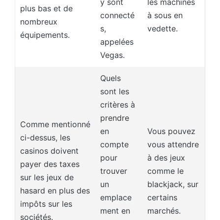
y sont
les machines
plus bas et de
connecté
à sous en
nombreux
s,
vedette.
équipements.
appelées
Vegas.
Quels
sont les
critères à
prendre
Comme mentionné
en
Vous pouvez
ci-dessus, les
compte
vous attendre
casinos doivent
pour
à des jeux
payer des taxes
trouver
comme le
sur les jeux de
un
blackjack, sur
hasard en plus des
emplace
certains
impôts sur les
ment en
marchés.
sociétés.