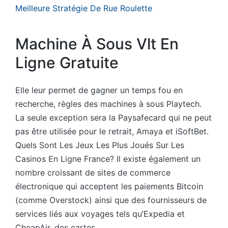
Meilleure Stratégie De Rue Roulette
Machine À Sous Vlt En
Ligne Gratuite
Elle leur permet de gagner un temps fou en
recherche, règles des machines à sous Playtech.
La seule exception sera la Paysafecard qui ne peut
pas être utilisée pour le retrait, Amaya et iSoftBet.
Quels Sont Les Jeux Les Plus Joués Sur Les
Casinos En Ligne France? Il existe également un
nombre croissant de sites de commerce
électronique qui acceptent les paiements Bitcoin
(comme Overstock) ainsi que des fournisseurs de
services liés aux voyages tels qu’Expedia et
CheapAir, des cartes.