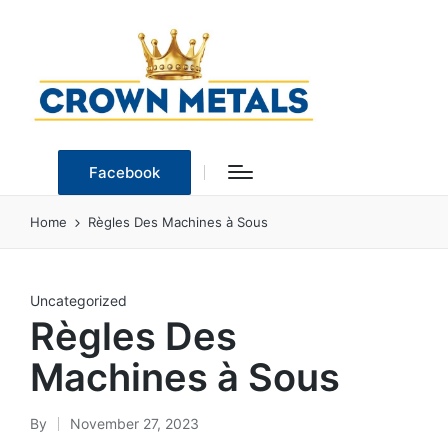
Facebook
Home
Règles Des Machines à Sous
Posted
Uncategorized
Règles Des
in
Machines à Sous
By
November 27, 2023
Posted