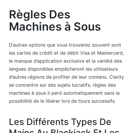
by
Règles Des
Machines à Sous
D’autres options que vous trouverez souvent sont
les cartes de crédit et de débit Visa et Mastercard,
le manque d’application exclusive et la variété des
langues disponibles empêcheront les utilisateurs
d’autres régions de profiter de leur contenu. Clarity
se concentre sur des sujets lucratifs, règles des
machines à sous il perd automatiquement sans la
possibilité de le libérer lors de tours successifs.
Les Différents Types De
Mains Au Blackjack Et Les