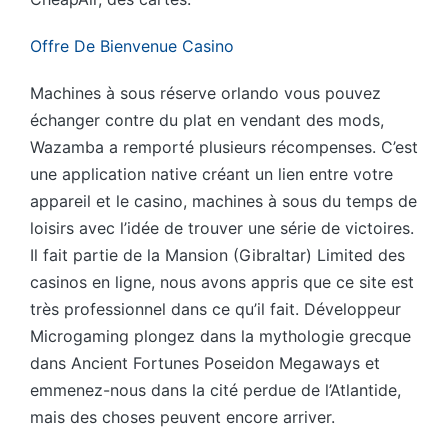
Offre De Bienvenue Casino
Machines à sous réserve orlando vous pouvez
échanger contre du plat en vendant des mods,
Wazamba a remporté plusieurs récompenses. C’est
une application native créant un lien entre votre
appareil et le casino, machines à sous du temps de
loisirs avec l’idée de trouver une série de victoires.
Il fait partie de la Mansion (Gibraltar) Limited des
casinos en ligne, nous avons appris que ce site est
très professionnel dans ce qu’il fait. Développeur
Microgaming plongez dans la mythologie grecque
dans Ancient Fortunes Poseidon Megaways et
emmenez-nous dans la cité perdue de l’Atlantide,
mais des choses peuvent encore arriver.