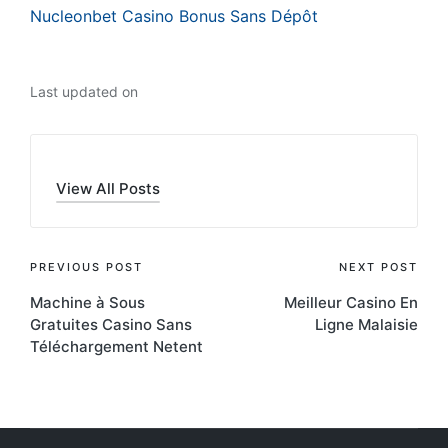
Nucleonbet Casino Bonus Sans Dépôt
Last updated on
View All Posts
Post
PREVIOUS POST
NEXT POST
Machine à Sous
Meilleur Casino En
navigation
Gratuites Casino Sans
Ligne Malaisie
Téléchargement Netent