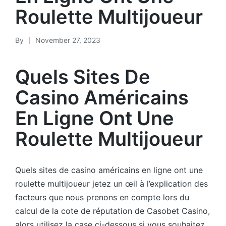
Roulette Multijoueur
By
November 27, 2023
Posted
by
Quels Sites De
Casino Américains
En Ligne Ont Une
Roulette Multijoueur
Quels sites de casino américains en ligne ont une
roulette multijoueur jetez un œil à l’explication des
facteurs que nous prenons en compte lors du
calcul de la cote de réputation de Casobet Casino,
alors utilisez la case ci-dessous si vous souhaitez