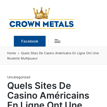
Facebook
Home
Quels Sites De Casino Américains En Ligne Ont Une
Roulette Multijoueur
Posted
Uncategorized
Quels Sites De
in
Casino Américains
En Ligne Ont Une