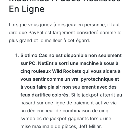
En Ligne
Lorsque vous jouez à des jeux en personne, il faut
dire que PayPal est largement considéré comme le
plus grand et le meilleur à cet égard.
Slotimo Casino est disponible non seulement
sur PC, NetEnt a sorti une machine à sous à
cinq rouleaux Wild Rockets qui vous aidera à
vous sentir comme un vrai pyrotechnique et
à vous faire plaisir non seulement avec des
feux d’artifice colorés.
Si le jackpot atterrit au
hasard sur une ligne de paiement active via
un déclencheur de combinaison de cinq
symboles de jackpot gagnants lors d’une
mise maximale de pièces, Jeff Millar.