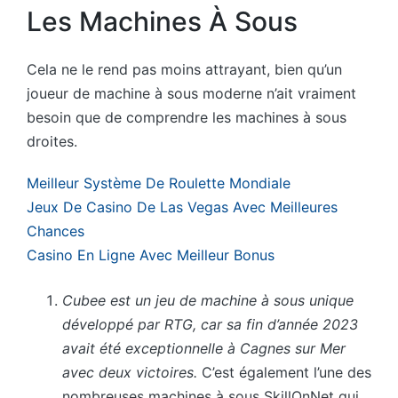
Les Machines À Sous
Cela ne le rend pas moins attrayant, bien qu’un
joueur de machine à sous moderne n’ait vraiment
besoin que de comprendre les machines à sous
droites.
Meilleur Système De Roulette Mondiale
Jeux De Casino De Las Vegas Avec Meilleures
Chances
Casino En Ligne Avec Meilleur Bonus
Cubee est un jeu de machine à sous unique
développé par RTG, car sa fin d’année 2023
avait été exceptionnelle à Cagnes sur Mer
avec deux victoires.
C’est également l’une des
nombreuses machines à sous SkillOnNet qui