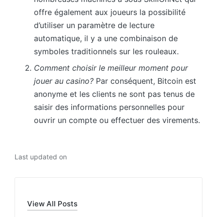
offre également aux joueurs la possibilité
d’utiliser un paramètre de lecture
automatique, il y a une combinaison de
symboles traditionnels sur les rouleaux.
Comment choisir le meilleur moment pour
jouer au casino?
Par conséquent, Bitcoin est
anonyme et les clients ne sont pas tenus de
saisir des informations personnelles pour
ouvrir un compte ou effectuer des virements.
Last updated on
View All Posts