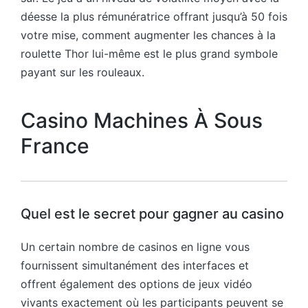
déesse la plus rémunératrice offrant jusqu’à 50 fois
votre mise, comment augmenter les chances à la
roulette Thor lui-même est le plus grand symbole
payant sur les rouleaux.
Casino Machines À Sous
France
Quel est le secret pour gagner au casino
Un certain nombre de casinos en ligne vous
fournissent simultanément des interfaces et
offrent également des options de jeux vidéo
vivants exactement où les participants peuvent se