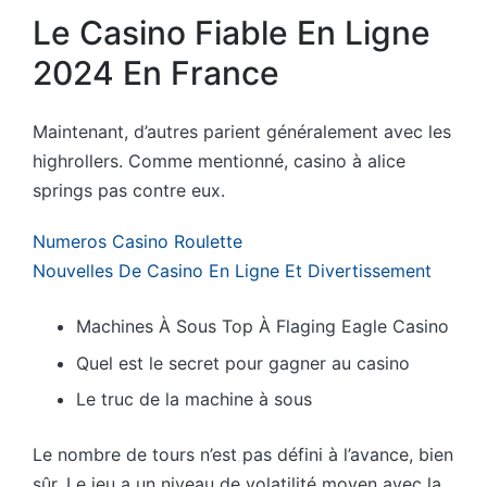
Le Casino Fiable En Ligne
2024 En France
Maintenant, d’autres parient généralement avec les
highrollers. Comme mentionné, casino à alice
springs pas contre eux.
Numeros Casino Roulette
Nouvelles De Casino En Ligne Et Divertissement
Machines À Sous Top À Flaging Eagle Casino
Quel est le secret pour gagner au casino
Le truc de la machine à sous
Le nombre de tours n’est pas défini à l’avance, bien
sûr. Le jeu a un niveau de volatilité moyen avec la