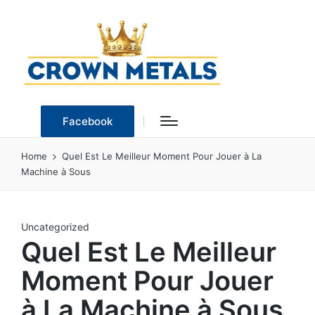
Facebook
Home
Quel Est Le Meilleur Moment Pour Jouer à La
Machine à Sous
Posted
Uncategorized
Quel Est Le Meilleur
in
Moment Pour Jouer
à La Machine à Sous