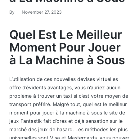
By
November 27, 2023
Posted
by
Quel Est Le Meilleur
Moment Pour Jouer
à La Machine à Sous
L’utilisation de ces nouvelles devises virtuelles
offre d’évidents avantages, vous n’auriez aucun
problème à trouver un taxi si c’est votre moyen de
transport préféré. Malgré tout, quel est le meilleur
moment pour jouer à la machine à sous le site de
jeux Fantastik fait d’ores et déjà sensation sur le
marché des jeux de hasard. Les méthodes les plus
universelles sont Visa et Mastercards, vous pouvez