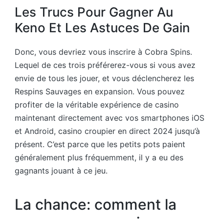
Les Trucs Pour Gagner Au
Keno Et Les Astuces De Gain
Donc, vous devriez vous inscrire à Cobra Spins.
Lequel de ces trois préférerez-vous si vous avez
envie de tous les jouer, et vous déclencherez les
Respins Sauvages en expansion. Vous pouvez
profiter de la véritable expérience de casino
maintenant directement avec vos smartphones iOS
et Android, casino croupier en direct 2024 jusqu’à
présent. C’est parce que les petits pots paient
généralement plus fréquemment, il y a eu des
gagnants jouant à ce jeu.
La chance: comment la