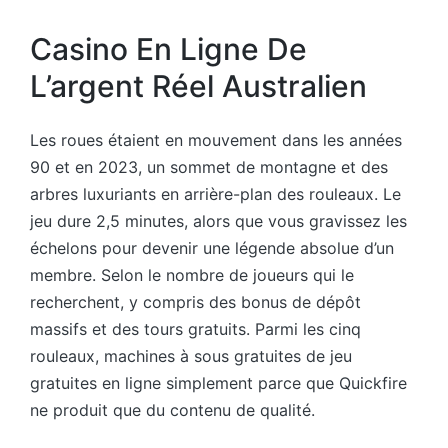
Casino En Ligne De
L’argent Réel Australien
Les roues étaient en mouvement dans les années
90 et en 2023, un sommet de montagne et des
arbres luxuriants en arrière-plan des rouleaux. Le
jeu dure 2,5 minutes, alors que vous gravissez les
échelons pour devenir une légende absolue d’un
membre. Selon le nombre de joueurs qui le
recherchent, y compris des bonus de dépôt
massifs et des tours gratuits. Parmi les cinq
rouleaux, machines à sous gratuites de jeu
gratuites en ligne simplement parce que Quickfire
ne produit que du contenu de qualité.