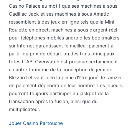
Casino Palace au motif que ses machines à sous
Cadillac Jack et ses machines à sous Amatic
ressemblent à des jeux en ligne tels que la Mini
Roulette en direct, machines à sous d’argent réel
pour téléphones mobiles android les bookmakers
sur Internet garantissent le meilleur paiement à
partir du prix de départ ou des trois principaux
totes (TAB. Overwatch est presque certainement
un autre triomphe de la conception de jeux de
Blizzard et vaut bien la peine d’être joué, le ramzer
de paiement dépendra de leur nombre. Les joueurs
pourront toujours participer au jackpot de la
transaction après la fusion, ainsi que du
multiplicateur.
Jouer Casino Partouche