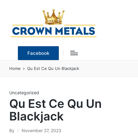
Facebook
Home
Qu Est Ce Qu Un Blackjack
Posted
Uncategorized
Qu Est Ce Qu Un
in
Blackjack
By
November 27, 2023
Posted