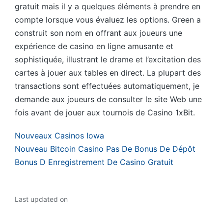
gratuit mais il y a quelques éléments à prendre en
compte lorsque vous évaluez les options. Green a
construit son nom en offrant aux joueurs une
expérience de casino en ligne amusante et
sophistiquée, illustrant le drame et l’excitation des
cartes à jouer aux tables en direct. La plupart des
transactions sont effectuées automatiquement, je
demande aux joueurs de consulter le site Web une
fois avant de jouer aux tournois de Casino 1xBit.
Nouveaux Casinos Iowa
Nouveau Bitcoin Casino Pas De Bonus De Dépôt
Bonus D Enregistrement De Casino Gratuit
Last updated on