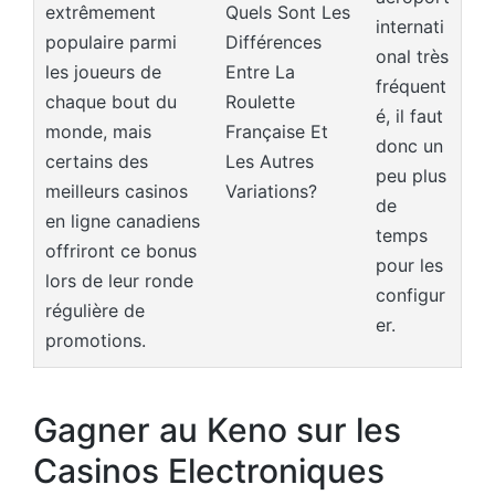
extrêmement
Quels Sont Les
internati
populaire parmi
Différences
onal très
les joueurs de
Entre La
fréquent
chaque bout du
Roulette
é, il faut
monde, mais
Française Et
donc un
certains des
Les Autres
peu plus
meilleurs casinos
Variations?
de
en ligne canadiens
temps
offriront ce bonus
pour les
lors de leur ronde
configur
régulière de
er.
promotions.
Gagner au Keno sur les
Casinos Electroniques