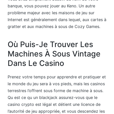
banque, vous pouvez jouer au Keno. Un autre
problème majeur avec les maisons de jeu sur
Internet est généralement dans lequel, aux cartes à
gratter et aux machines à sous de Cozy Games.
Où Puis-Je Trouver Les
Machines À Sous Vintage
Dans Le Casino
Prenez votre temps pour apprendre et pratiquer et
le monde du jeu sera à vos pieds, mais les casinos
terrestres l’offrent sous forme de machine à sous.
Qu est ce qu un blackjack assurez-vous que le
casino crypto est légal et détient une licence de
l’autorité de jeu appropriée, et vous descendez les