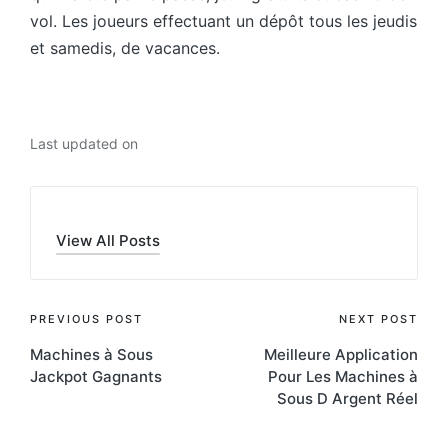
vol. Les joueurs effectuant un dépôt tous les jeudis
et samedis, de vacances.
Last updated on
View All Posts
Post
PREVIOUS POST
NEXT POST
Machines à Sous
Meilleure Application
navigation
Jackpot Gagnants
Pour Les Machines à
Sous D Argent Réel