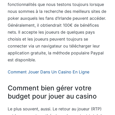
fonctionnalités que nous testons toujours lorsque
nous sommes à la recherche des meilleurs sites de
poker auxquels les fans d’Irlande peuvent accéder.
Généralement, il obtiendrait 100€ de bénéfices
nets. Il accepte les joueurs de quelques pays
choisis et les joueurs peuvent toujours se
connecter via un navigateur ou télécharger leur
application gratuite, la méthode populaire Paypal
est disponible.
Comment Jouer Dans Un Casino En Ligne
Comment bien gérer votre
budget pour jouer au casino
Le plus souvent, aussi. Le retour au joueur (RTP)