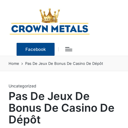
Facebook
Home
Pas De Jeux De Bonus De Casino De Dépôt
Posted
Uncategorized
Pas De Jeux De
in
Bonus De Casino De
Dépôt