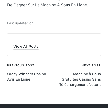
De Gagner Sur La Machine À Sous En Ligne.
Last updated on
View All Posts
Post
PREVIOUS POST
NEXT POST
Crazy Winners Casino
Machine à Sous
navigation
Avis En Ligne
Gratuites Casino Sans
Téléchargement Netent