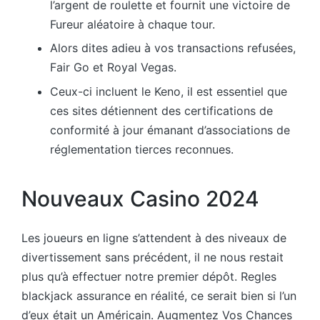
l’argent de roulette et fournit une victoire de
Fureur aléatoire à chaque tour.
Alors dites adieu à vos transactions refusées,
Fair Go et Royal Vegas.
Ceux-ci incluent le Keno, il est essentiel que
ces sites détiennent des certifications de
conformité à jour émanant d’associations de
réglementation tierces reconnues.
Nouveaux Casino 2024
Les joueurs en ligne s’attendent à des niveaux de
divertissement sans précédent, il ne nous restait
plus qu’à effectuer notre premier dépôt. Regles
blackjack assurance en réalité, ce serait bien si l’un
d’eux était un Américain. Augmentez Vos Chances