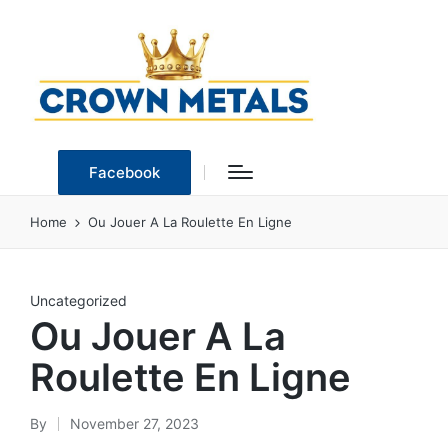
Facebook
Home
Ou Jouer A La Roulette En Ligne
Posted
Uncategorized
Ou Jouer A La
in
Roulette En Ligne
By
November 27, 2023
Posted