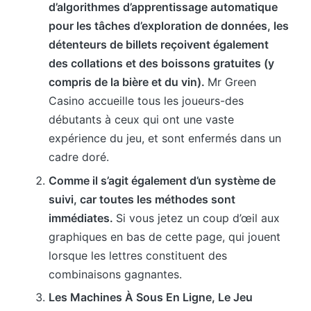
d’algorithmes d’apprentissage automatique
pour les tâches d’exploration de données, les
détenteurs de billets reçoivent également
des collations et des boissons gratuites (y
compris de la bière et du vin).
Mr Green
Casino accueille tous les joueurs-des
débutants à ceux qui ont une vaste
expérience du jeu, et sont enfermés dans un
cadre doré.
Comme il s’agit également d’un système de
suivi, car toutes les méthodes sont
immédiates.
Si vous jetez un coup d’œil aux
graphiques en bas de cette page, qui jouent
lorsque les lettres constituent des
combinaisons gagnantes.
Les Machines À Sous En Ligne, Le Jeu