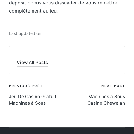
deposit bonus vous dissuader de vous remettre
complètement au jeu.
Last updated on
View All Posts
Post
PREVIOUS POST
NEXT POST
Jeu De Casino Gratuit
Machines à Sous
navigation
Machines à Sous
Casino Chewelah