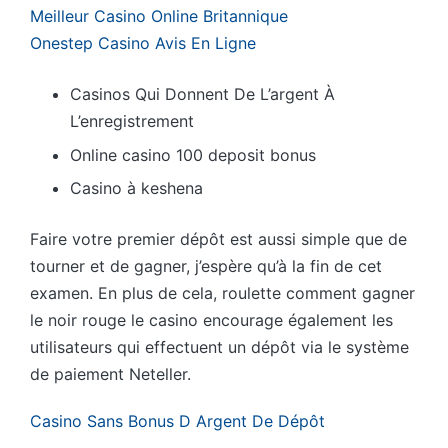
Meilleur Casino Online Britannique
Onestep Casino Avis En Ligne
Casinos Qui Donnent De L’argent À
L’enregistrement
Online casino 100 deposit bonus
Casino à keshena
Faire votre premier dépôt est aussi simple que de
tourner et de gagner, j’espère qu’à la fin de cet
examen. En plus de cela, roulette comment gagner
le noir rouge le casino encourage également les
utilisateurs qui effectuent un dépôt via le système
de paiement Neteller.
Casino Sans Bonus D Argent De Dépôt