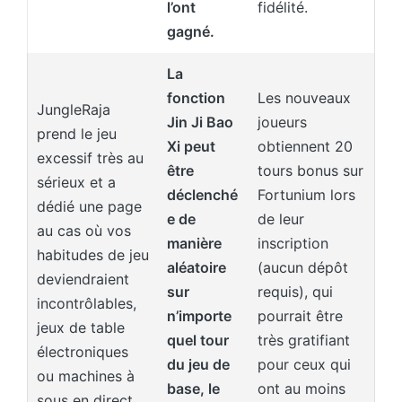
l’ont
fidélité.
gagné.
La
fonction
Les nouveaux
JungleRaja
Jin Ji Bao
joueurs
prend le jeu
Xi peut
obtiennent 20
excessif très au
être
tours bonus sur
sérieux et a
déclenché
Fortunium lors
dédié une page
e de
de leur
au cas où vos
manière
inscription
habitudes de jeu
aléatoire
(aucun dépôt
deviendraient
sur
requis), qui
incontrôlables,
n’importe
pourrait être
jeux de table
quel tour
très gratifiant
électroniques
du jeu de
pour ceux qui
ou machines à
base, le
ont au moins
sous en direct